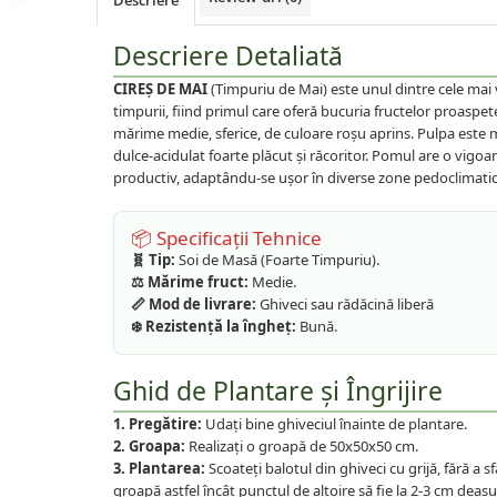
Descriere
Plante foioase
Plante ornamentale
Descriere Detaliată
Plante urcatoare
CIREȘ DE MAI
(Timpuriu de Mai) este unul dintre cele mai 
Pomi columnari
timpurii, fiind primul care oferă bucuria fructelor proaspet
Trandafiri
mărime medie, sferice, de culoare roșu aprins. Pulpa este 
Trandafiri copac
dulce-acidulat foarte plăcut și răcoritor. Pomul are o vigoa
productiv, adaptându-se ușor în diverse zone pedoclimatic
Trandafiri pomisor plangator
Trandafiri tufa
📦 Specificații Tehnice
Trandafiri urcatori
🧬 Tip:
Soi de Masă (Foarte Timpuriu).
⚖️ Mărime fruct:
Medie.
Vita de vie
📏 Mod de livrare:
Ghiveci sau rădăcină liberă
De masa
❄️ Rezistență la îngheț:
Bună.
Pentru vin
Ghid de Plantare și Îngrijire
1. Pregătire:
Udați bine ghiveciul înainte de plantare.
2. Groapa:
Realizați o groapă de 50x50x50 cm.
3. Plantarea:
Scoateți balotul din ghiveci cu grijă, fără a 
groapă astfel încât punctul de altoire să fie la 2-3 cm deasu