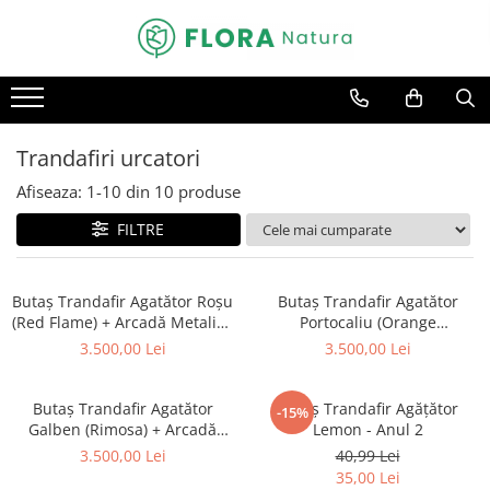
Pomi fructiferi
Conifere
Arbusti
Bulbi
Trandafiri
Vita de vie
Mar
Abies
Catina
Bulbi de Crini
Trandafiri copac
De masa
Nuc
Chiparos
Coacaz
Bulbi de Lalele
Trandafiri pomisor plangator
Pentru vin
Trandafiri urcatori
Par
Ienupar
Mure
Bulbi de Narcise
Trandafiri tufa
Afiseaza:
1-
10
din
10
produse
Prun
Picea
Zmeura
Trandafiri urcatori
FILTRE
Smochin
Pin
Visin
Tuia
Butaș Trandafir Agatător Roșu
Butaș Trandafir Agatător
(Red Flame) + Arcadă Metalică
Portocaliu (Orange
- Anul 2
Meillandina) + Arcadă
3.500,00 Lei
3.500,00 Lei
Metalică - Anul 2
Butaș Trandafir Agatător
Butaș Trandafir Agățător
-15%
Galben (Rimosa) + Arcadă
Lemon - Anul 2
Metalică - Anul 2
3.500,00 Lei
40,99 Lei
35,00 Lei