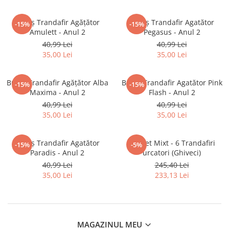
Butaș Trandafir Agățător
Butaș Trandafir Agatător
-15%
-15%
Amulett - Anul 2
Pegasus - Anul 2
40,99 Lei
40,99 Lei
35,00 Lei
35,00 Lei
Butaș Trandafir Agățător Alba
Butaș Trandafir Agatător Pink
-15%
-15%
Maxima - Anul 2
Flash - Anul 2
40,99 Lei
40,99 Lei
35,00 Lei
35,00 Lei
Butaș Trandafir Agatător
Pachet Mixt - 6 Trandafiri
-15%
-5%
Paradis - Anul 2
urcatori (Ghiveci)
40,99 Lei
245,40 Lei
35,00 Lei
233,13 Lei
MAGAZINUL MEU