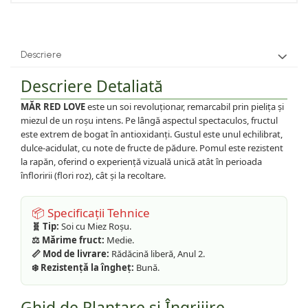
Descriere
Descriere Detaliată
MĂR RED LOVE
este un soi revoluționar, remarcabil prin pielița și
miezul de un roșu intens. Pe lângă aspectul spectaculos, fructul
este extrem de bogat în antioxidanți. Gustul este unul echilibrat,
dulce-acidulat, cu note de fructe de pădure. Pomul este rezistent
la rapăn, oferind o experiență vizuală unică atât în perioada
înfloririi (flori roz), cât și la recoltare.
📦 Specificații Tehnice
🧬 Tip:
Soi cu Miez Roșu.
⚖️ Mărime fruct:
Medie.
📏 Mod de livrare:
Rădăcină liberă, Anul 2.
❄️ Rezistență la îngheț:
Bună.
Ghid de Plantare și Îngrijire