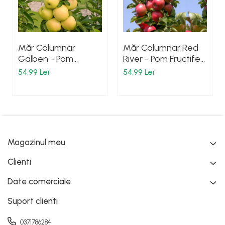
Măr Columnar
Măr Columnar Red
Galben - Pom
River - Pom Fructifer
Fructifer - Anul 2
- Anul 2
54,99 Lei
54,99 Lei
Magazinul meu
Clienti
Date comerciale
Suport clienti
0371786284