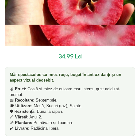
34,99 Lei
Măr spectaculos cu miez roșu, bogat în antioxidanți și un
aspect vizual deosebit.
🍎
Fruct:
Coajă și miez de culoare roșu intens, gust acidulat-
aromat.
📅
Recoltare:
Septembrie.
🍽️
Utilizare:
Masă, Sucuri (roz), Salate.
🛡️
Rezistență:
Bună la rapăn.
📏
Vârstă:
Anul 2.
🌱
Plantare:
Primăvara și Toamna.
✔️
Livrare:
Rădăcină liberă.