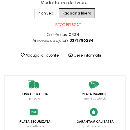
Modalitatea de livrare
:
In ghiveci
Radacina libera
STOC EPUIZAT
Cod Produs:
C424
Ai nevoie de ajutor?
0371786284
Adauga la Favorite
Cere informatii
LIVRARE RAPIDA
PLATA RAMBURS
prin curier
la primirea coletului
PLATA SECURIZATA
GARANTAM CALITATEA
prin card bancar
produselor noastre