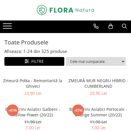
Toate Produsele
Pomi fructiferi
Mar
Toate Produsele
Nuc
Afiseaza:
1-
24
din
325
produse
Par
FILTRE
Prun
Smochin
Zmeură Polka - Remontantă la
ZMEURĂ MUR NEGRU HIBRID -
Visin
Ghiveci
CUMBERLAND
23,90 Lei
29,90 Lei
Conifere
Abies
Bulbi Crini Asiatici Galbeni -
Bulbi Crini Asiatici Portocalii -
Chiparos
-41%
-41%
Yellow Power (20/22)
Orange Summer (20/22)
Ienupar
11,90 Lei
11,90 Lei
7,00 Lei
7,00 Lei
Picea