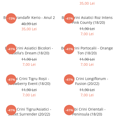
Plante foioase
35,00 Lei
Plante ornamentale
Plante urcatoare
Butaș Trandafir Kerio - Anul 2
Bulbi Crini Asiatici Roz Intens
-15%
-41%
Pomi columnari
- Pink County (18/20)
40,99 Lei
11,90 Lei
35,00 Lei
Trandafiri
7,00 Lei
Trandafiri copac
Trandafiri pomisor plangator
Bulbi Crini Asiatici Bicolori -
Bulbi Crini Portocalii - Orange
-41%
-41%
Trandafiri tufa
Rosella's Dream (18/20)
Ton (18/20)
11,90 Lei
11,90 Lei
Trandafiri urcatori
7,00 Lei
7,00 Lei
Vita de vie
De masa
Bulbi Crini Tigru Roșii -
Bulbi Crini Longiflorum -
-41%
-41%
Pentru vin
Strawberry Event (18/20)
Fusion (20/22)
11,90 Lei
11,90 Lei
7,00 Lei
7,00 Lei
Bulbi Crini Tigru/Asiatici -
Bulbi Crini Orientali -
-41%
-41%
Sweet Surrender (20/22)
Peninsula (18/20)