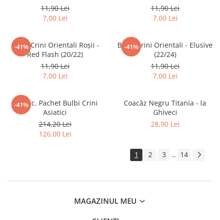
11,90 Lei
11,90 Lei
7,00 Lei
7,00 Lei
Bulbi Crini Orientali Roșii -
Bulbi Crini Orientali - Elusive
-41%
-41%
Red Flash (20/22)
(22/24)
11,90 Lei
11,90 Lei
7,00 Lei
7,00 Lei
18 buc. Pachet Bulbi Crini
Coacăz Negru Titania - la
-41%
Asiatici
Ghiveci
214,20 Lei
28,90 Lei
126,00 Lei
1
2
3
14
...
MAGAZINUL MEU