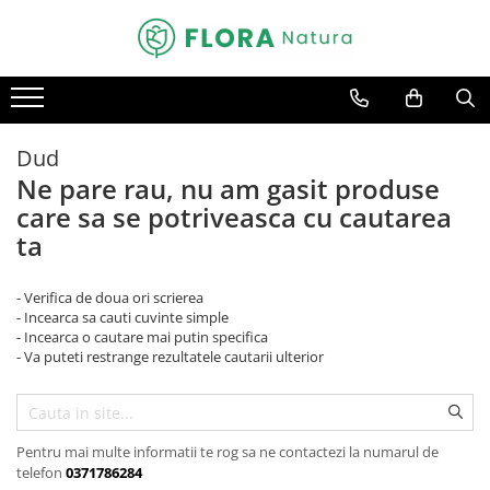
Pomi fructiferi
Conifere
Arbusti
Bulbi
Trandafiri
Vita de vie
Mar
Abies
Catina
Bulbi de Crini
Trandafiri copac
De masa
Nuc
Chiparos
Coacaz
Bulbi de Lalele
Trandafiri pomisor plangator
Pentru vin
Dud
Par
Ienupar
Mure
Bulbi de Narcise
Trandafiri tufa
Ne pare rau, nu am gasit produse
Prun
Picea
Zmeura
Trandafiri urcatori
care sa se potriveasca cu cautarea
ta
Smochin
Pin
Visin
Tuia
- Verifica de doua ori scrierea
- Incearca sa cauti cuvinte simple
- Incearca o cautare mai putin specifica
- Va puteti restrange rezultatele cautarii ulterior
Pentru mai multe informatii te rog sa ne contactezi la numarul de
telefon
0371786284