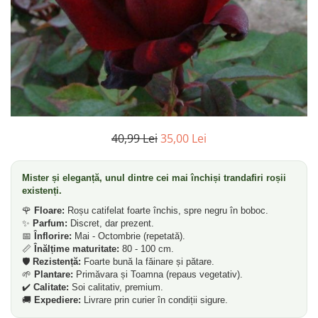
40,99 Lei
35,00 Lei
Mister și eleganță, unul dintre cei mai închiși trandafiri roșii
existenți.
🌹
Floare:
Roșu catifelat foarte închis, spre negru în boboc.
✨
Parfum:
Discret, dar prezent.
📅
Înflorire:
Mai - Octombrie (repetată).
📏
Înălțime maturitate:
80 - 100 cm.
🛡️
Rezistență:
Foarte bună la făinare și pătare.
🌱
Plantare:
Primăvara și Toamna (repaus vegetativ).
✔️
Calitate:
Soi calitativ, premium.
🚚
Expediere:
Livrare prin curier în condiții sigure.