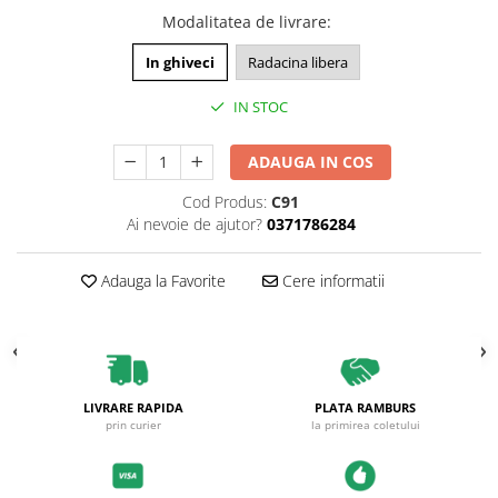
Modalitatea de livrare
:
In ghiveci
Radacina libera
IN STOC
ADAUGA IN COS
Cod Produs:
C91
Ai nevoie de ajutor?
0371786284
Adauga la Favorite
Cere informatii
LIVRARE RAPIDA
PLATA RAMBURS
prin curier
la primirea coletului