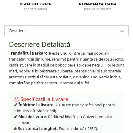
PLATA SECURIZATA
GARANTAM CALITATEA
prin card bancar
produselor noastre
Descriere
Descriere Detaliată
Trandafirul Barkarole
este unul dintre cei mai populari
trandafiri roșii din lume, renumit pentru nuanța sa de roșu închis,
catifelat, care în stadiul de boboc pare aproape negru. Florile sunt
mari, nobile, și își păstrează culoarea intensă chiar și sub soarele
arzător. Frunzișul tânăr este roșiatic, devenind apoi verde închis,
completând perfect aspectul dramatic al tufei.
📦 Specificații la Livrare
📏 Înălțime la livrare:
20-30 cm (tuns profesional pentru
stimularea înrădăcinării).
🌱 Mod de livrare:
Rădăcină liberă sau Ghiveci (ambalat
securizat).
❄️ Rezistență la îngheț:
Foarte ridicată (-25°C).