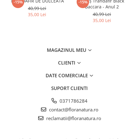
TRANDAFIR DE DULCEATA
Butaș Trandafir Black
-15%
-15%
Baccara - Anul 2
40,99 Lei
40,99 Lei
35,00 Lei
35,00 Lei
MAGAZINUL MEU
CLIENTI
DATE COMERCIALE
SUPORT CLIENTI
0371786284
contact@floranatura.ro
reclamatii@floranatura.ro