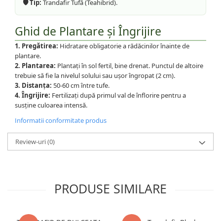
🛡️ Tip:
Trandafir Tufă (Teahibrid).
Ghid de Plantare și Îngrijire
1. Pregătirea:
Hidratare obligatorie a rădăcinilor înainte de
plantare.
2. Plantarea:
Plantați în sol fertil, bine drenat. Punctul de altoire
trebuie să fie la nivelul solului sau ușor îngropat (2 cm).
3. Distanța:
50-60 cm între tufe.
4. Îngrijire:
Fertilizați după primul val de înflorire pentru a
susține culoarea intensă.
Informatii conformitate produs
Review-uri
(0)
PRODUSE SIMILARE