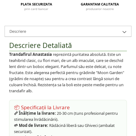
PLATA SECURIZATA
GARANTAM CALITATEA
prin card bancar
produselor noastre
Descriere
Descriere Detaliată
Trandafirul Anastasia
reprezintă puritatea absolută. Este un
teahibrid clasic, cu flori mari, de un alb imaculat, care se deschid
lent dintr-un boboc elegant. Parfumul său este delicat, cu note
fructate. Este alegerea perfectă pentru grădinile "Moon Garden"
(grădini de noapte) sau pentru a crea contrast lângă soiuri de
culoare închisă. Rezistența sa la boli este peste medie pentru un
trandafir alb.
📦 Specificații la Livrare
📏 Înălțime la livrare:
20-30 cm (tuns profesional pentru
stimularea înrădăcinării).
🌱 Mod de livrare:
Rădăcină liberă sau Ghiveci (ambalat
securizat).