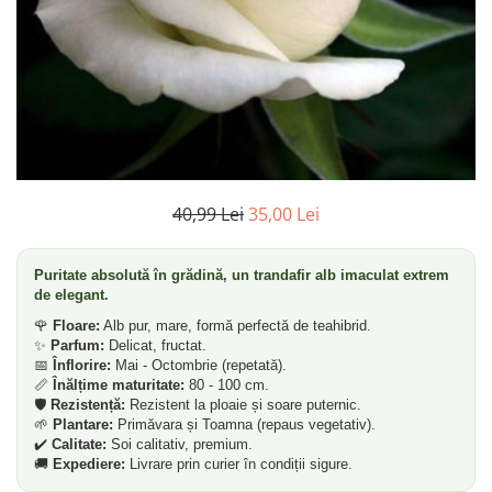
Pin
Tuia
Arbori Ornamentali
Arbusti
Catina
Coacaz
40,99 Lei
35,00 Lei
Mure
Zmeura
Puritate absolută în grădină, un trandafir alb imaculat extrem
Arbusti cu flori
de elegant.
Bulbi
🌹
Floare:
Alb pur, mare, formă perfectă de teahibrid.
Bulbi de Crini
✨
Parfum:
Delicat, fructat.
📅
Înflorire:
Mai - Octombrie (repetată).
Bulbi de Lalele
📏
Înălțime maturitate:
80 - 100 cm.
🛡️
Rezistență:
Rezistent la ploaie și soare puternic.
Bulbi de Narcise
🌱
Plantare:
Primăvara și Toamna (repaus vegetativ).
Magnolii
✔️
Calitate:
Soi calitativ, premium.
🚚
Expediere:
Livrare prin curier în condiții sigure.
Pachete Promotionale