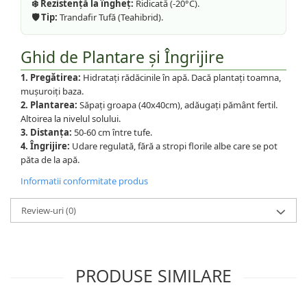
❄️ Rezistență la îngheț:
Ridicată (-20°C).
🛡️ Tip:
Trandafir Tufă (Teahibrid).
Ghid de Plantare și Îngrijire
1. Pregătirea:
Hidratați rădăcinile în apă. Dacă plantați toamna,
mușuroiți baza.
2. Plantarea:
Săpați groapa (40x40cm), adăugați pământ fertil.
Altoirea la nivelul solului.
3. Distanța:
50-60 cm între tufe.
4. Îngrijire:
Udare regulată, fără a stropi florile albe care se pot
păta de la apă.
Informatii conformitate produs
Review-uri
(0)
PRODUSE SIMILARE