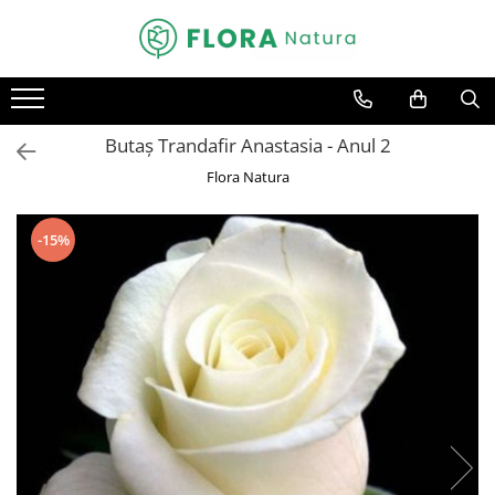
Toate Produsele
Pomi fructiferi
Butaș Trandafir Anastasia - Anul 2
Mar
Flora Natura
Nuc
Par
-15%
Prun
Smochin
Visin
Conifere
Abies
Chiparos
Ienupar
Picea