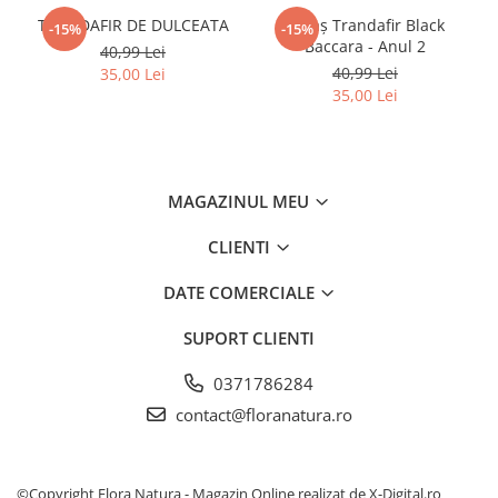
TRANDAFIR DE DULCEATA
Butaș Trandafir Black
-15%
-15%
Baccara - Anul 2
40,99 Lei
40,99 Lei
35,00 Lei
35,00 Lei
MAGAZINUL MEU
CLIENTI
DATE COMERCIALE
SUPORT CLIENTI
0371786284
contact@floranatura.ro
©Copyright Flora Natura - Magazin Online realizat de X-Digital.ro