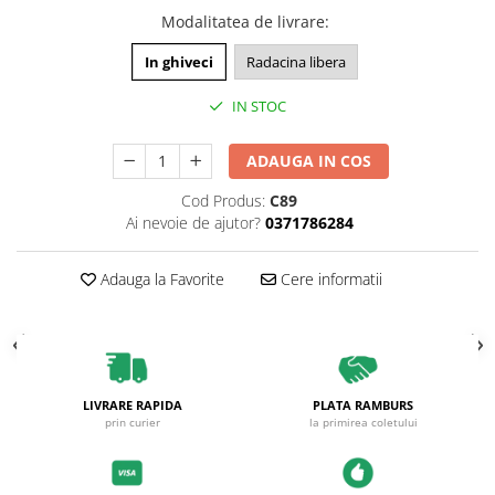
Plante foioase
Modalitatea de livrare
:
Plante ornamentale
In ghiveci
Radacina libera
Plante urcatoare
Pomi columnari
IN STOC
Trandafiri
Trandafiri copac
ADAUGA IN COS
Trandafiri pomisor plangator
Cod Produs:
C89
Trandafiri tufa
Ai nevoie de ajutor?
0371786284
Trandafiri urcatori
Adauga la Favorite
Cere informatii
Vita de vie
De masa
Pentru vin
LIVRARE RAPIDA
PLATA RAMBURS
prin curier
la primirea coletului