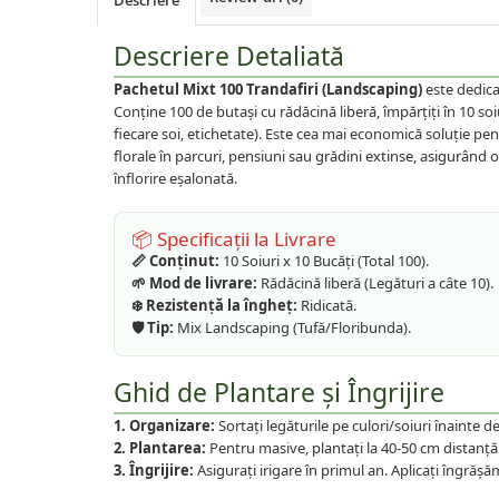
Descriere
Plante foioase
Plante ornamentale
Descriere Detaliată
Plante urcatoare
Pachetul Mixt 100 Trandafiri (Landscaping)
este dedica
Pomi columnari
Conține 100 de butași cu rădăcină liberă, împărțiți în 10 soiu
Trandafiri
fiecare soi, etichetate). Este cea mai economică soluție pent
Trandafiri copac
florale în parcuri, pensiuni sau grădini extinse, asigurând o
înflorire eșalonată.
Trandafiri pomisor plangator
Trandafiri tufa
📦 Specificații la Livrare
Trandafiri urcatori
📏 Conținut:
10 Soiuri x 10 Bucăți (Total 100).
🌱 Mod de livrare:
Rădăcină liberă (Legături a câte 10).
Vita de vie
❄️ Rezistență la îngheț:
Ridicată.
De masa
🛡️ Tip:
Mix Landscaping (Tufă/Floribunda).
Pentru vin
Ghid de Plantare și Îngrijire
1. Organizare:
Sortați legăturile pe culori/soiuri înainte d
2. Plantarea:
Pentru masive, plantați la 40-50 cm distanță
3. Îngrijire:
Asigurați irigare în primul an. Aplicați îngrăș