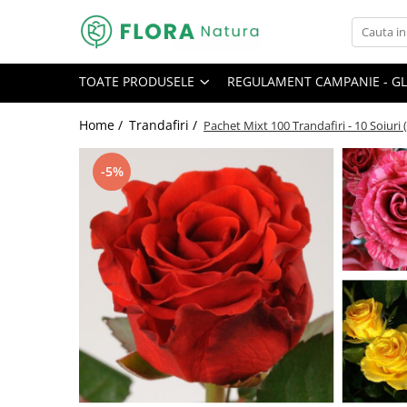
Toate Produsele
TOATE PRODUSELE
REGULAMENT CAMPANIE - GL
Pomi fructiferi
Mar
Home /
Trandafiri /
Pachet Mixt 100 Trandafiri - 10 Soiuri 
Nuc
-5%
Par
Prun
Smochin
Visin
Conifere
Abies
Chiparos
Ienupar
Picea