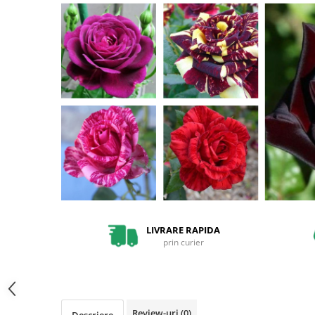
Pin
Tuia
Arbori Ornamentali
Arbusti
Catina
Coacaz
Mure
Zmeura
Arbusti cu flori
Bulbi
Bulbi de Crini
LIVRARE RAPIDA
Bulbi de Lalele
prin curier
Bulbi de Narcise
Magnolii
Pachete Promotionale
Review-uri
(0)