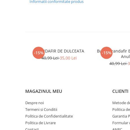
Informatii conformitate produs
TRANDAFIR DE DULCEATA
Butaș Trandafir 
-15%
-15%
Anul
40,99 Lei
35,00 Lei
40,99 Lei
3
MAGAZINUL MEU
CLIENTI
Despre noi
Metode de
Termeni si Conditii
Politica d
Politica de Confidentialitate
Garantia 
Politica de Livrare
Formular 
Contact
ANPC