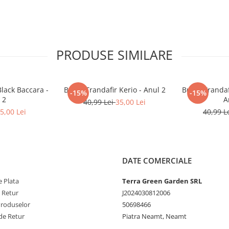
PRODUSE SIMILARE
Black Baccara -
Butaș Trandafir Kerio - Anul 2
Butaș Trandaf
-15%
-15%
 2
A
40,99 Lei
35,00 Lei
5,00 Lei
40,99 L
DATE COMERCIALE
 Plata
Terra Green Garden SRL
e Retur
J2024030812006
Produselor
50698466
de Retur
Piatra Neamt, Neamt