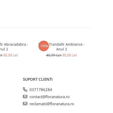
ir Abracadabra -
Butaș Trandafir Ambiance -
Butaș Trand
-15%
-15%
nul 2
Anul 2
40,9
ei
35,00 Lei
40,99 Lei
35,00 Lei
SUPORT CLIENTI
0371786284
contact@floranatura.ro
reclamatii@floranatura.ro