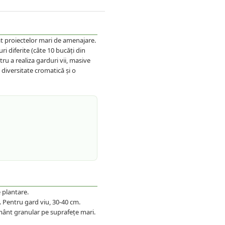
t proiectelor mari de amenajare.
ri diferite (câte 10 bucăți din
ru a realiza garduri vii, masive
 diversitate cromatică și o
e plantare.
. Pentru gard viu, 30-40 cm.
ământ granular pe suprafețe mari.