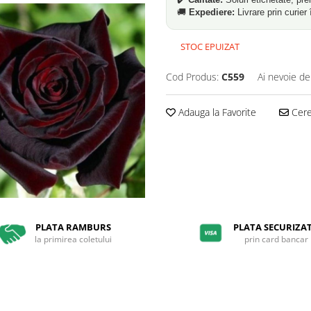
🚚
Expediere:
Livrare prin curier 
STOC EPUIZAT
Cod Produs:
C559
Ai nevoie de
Adauga la Favorite
Cere 
PLATA RAMBURS
PLATA SECURIZA
la primirea coletului
prin card bancar