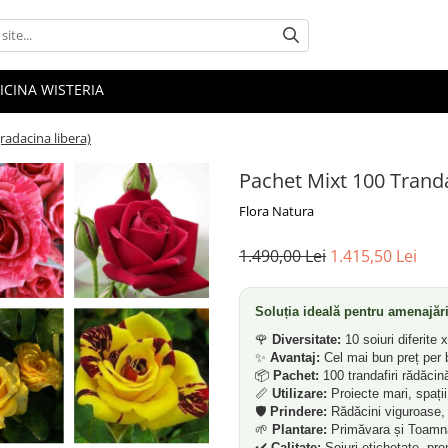
ICINA WISTERIA
(radacina libera)
Pachet Mixt 100 Trandaf
Flora Natura
1.490,00 Lei
1.415,50 Lei
Soluția ideală pentru amenajări
🌹
Diversitate:
10 soiuri diferite 
✨
Avantaj:
Cel mai bun preț per 
📦
Pachet:
100 trandafiri rădăcină
📏
Utilizare:
Proiecte mari, spații
🛡️
Prindere:
Rădăcini viguroase,
🌱
Plantare:
Primăvara și Toamna
✔️
Calitate:
Soiuri etichetate, pr