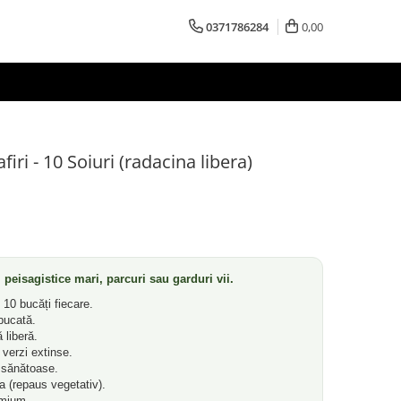
0371786284
0,00
iri - 10 Soiuri (radacina libera)
 peisagistice mari, parcuri sau garduri vii.
x 10 bucăți fiecare.
bucată.
 liberă.
 verzi extinse.
 sănătoase.
 (repaus vegetativ).
emium.