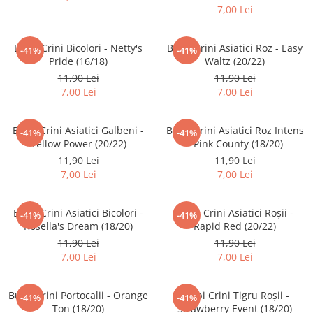
Plante foioase
7,00 Lei
Plante ornamentale
Plante urcatoare
Bulbi Crini Bicolori - Netty's
Bulbi Crini Asiatici Roz - Easy
-41%
-41%
Pomi columnari
Pride (16/18)
Waltz (20/22)
11,90 Lei
11,90 Lei
Trandafiri
7,00 Lei
7,00 Lei
Trandafiri copac
Trandafiri pomisor plangator
Bulbi Crini Asiatici Galbeni -
Bulbi Crini Asiatici Roz Intens
-41%
-41%
Trandafiri tufa
Yellow Power (20/22)
- Pink County (18/20)
11,90 Lei
11,90 Lei
Trandafiri urcatori
7,00 Lei
7,00 Lei
Vita de vie
De masa
Bulbi Crini Asiatici Bicolori -
Bulbi Crini Asiatici Roșii -
-41%
-41%
Pentru vin
Rosella's Dream (18/20)
Rapid Red (20/22)
11,90 Lei
11,90 Lei
7,00 Lei
7,00 Lei
Bulbi Crini Portocalii - Orange
Bulbi Crini Tigru Roșii -
-41%
-41%
Ton (18/20)
Strawberry Event (18/20)