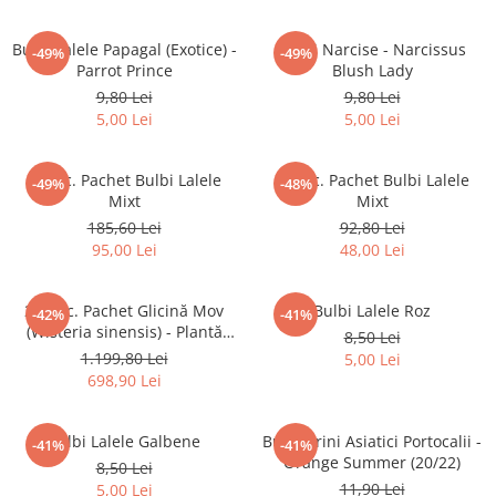
Pin
Bulbi Lalele Papagal (Exotice) -
Bulbi Narcise - Narcissus
-49%
-49%
Tuia
Parrot Prince
Blush Lady
Arbori Ornamentali
9,80 Lei
9,80 Lei
5,00 Lei
5,00 Lei
Arbusti
Catina
20buc. Pachet Bulbi Lalele
10buc. Pachet Bulbi Lalele
Coacaz
-49%
-48%
Mixt
Mixt
Mure
185,60 Lei
92,80 Lei
95,00 Lei
48,00 Lei
Zmeura
Arbusti cu flori
20 buc. Pachet Glicină Mov
Bulbi Lalele Roz
-42%
-41%
Bulbi
(Wisteria sinensis) - Plantă
8,50 Lei
Bulbi de Crini
Urcătoare - la Ghiveci
1.199,80 Lei
5,00 Lei
Bulbi de Lalele
698,90 Lei
Bulbi de Narcise
Bulbi Lalele Galbene
Bulbi Crini Asiatici Portocalii -
-41%
-41%
Magnolii
Orange Summer (20/22)
8,50 Lei
Pachete Promotionale
11,90 Lei
5,00 Lei