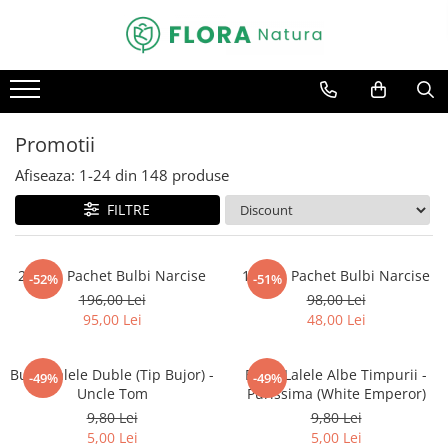
Toate Produsele
Pomi fructiferi
Mar
Promotii
Nuc
Afiseaza:
1-
24
din
148
produse
Par
FILTRE
Prun
Smochin
20buc. Pachet Bulbi Narcise
10buc. Pachet Bulbi Narcise
-52%
-51%
Visin
196,00 Lei
98,00 Lei
Conifere
95,00 Lei
48,00 Lei
Abies
Bulbi Lalele Duble (Tip Bujor) -
Bulbi Lalele Albe Timpurii -
Chiparos
-49%
-49%
Uncle Tom
Purissima (White Emperor)
Ienupar
9,80 Lei
9,80 Lei
5,00 Lei
5,00 Lei
Picea