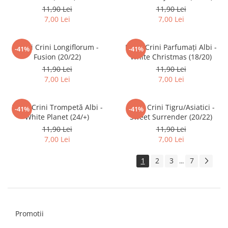
11,90 Lei
11,90 Lei
7,00 Lei
7,00 Lei
Bulbi Crini Longiflorum -
Bulbi Crini Parfumați Albi -
-41%
-41%
Fusion (20/22)
White Christmas (18/20)
11,90 Lei
11,90 Lei
7,00 Lei
7,00 Lei
Bulbi Crini Trompetă Albi -
Bulbi Crini Tigru/Asiatici -
-41%
-41%
White Planet (24/+)
Sweet Surrender (20/22)
11,90 Lei
11,90 Lei
7,00 Lei
7,00 Lei
1
2
3
7
...
Promotii