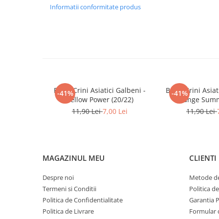
Informatii conformitate produs
Bulbi Crini Asiatici Galbeni -
Bulbi Crini Asiati
-41%
-41%
Yellow Power (20/22)
Orange Summ
11,90 Lei
7,00 Lei
11,90 Lei
MAGAZINUL MEU
CLIENTI
Despre noi
Metode de
Termeni si Conditii
Politica d
Politica de Confidentialitate
Garantia 
Politica de Livrare
Formular 