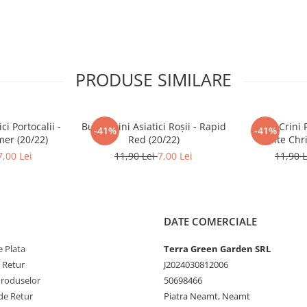
PRODUSE SIMILARE
ci Portocalii -
Bulbi Crini Asiatici Roșii - Rapid
Bulbi Crini 
-41%
-41%
er (20/22)
Red (20/22)
White Chri
7,00 Lei
11,90 Lei
7,00 Lei
11,90 
DATE COMERCIALE
 Plata
Terra Green Garden SRL
e Retur
J2024030812006
Produselor
50698466
de Retur
Piatra Neamt, Neamt