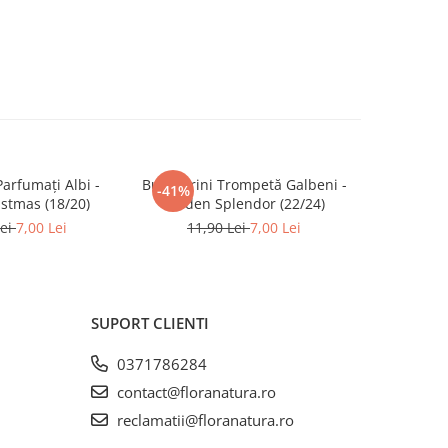
Parfumați Albi -
Bulbi Crini Trompetă Galbeni -
Bulbi Crini
-41%
-41%
stmas (18/20)
Golden Splendor (22/24)
P
Lei
7,00 Lei
11,90 Lei
7,00 Lei
11,
SUPORT CLIENTI
0371786284
contact@floranatura.ro
reclamatii@floranatura.ro