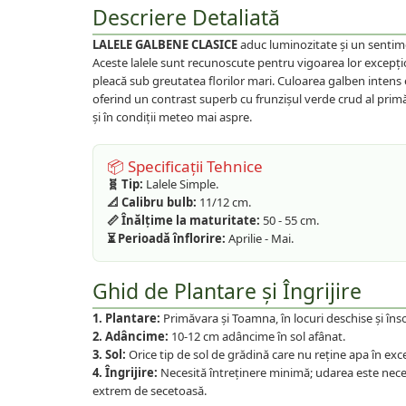
Plante foioase
Descriere Detaliată
Plante ornamentale
LALELE GALBENE CLASICE
aduc luminozitate și un sentime
Plante urcatoare
Aceste lalele sunt recunoscute pentru vigoarea lor excepțio
Pomi columnari
pleacă sub greutatea florilor mari. Culoarea galben intens es
oferind un contrast superb cu frunzișul verde crud al primăv
Trandafiri
și în condiții meteo mai aspre.
Trandafiri copac
Trandafiri pomisor plangator
📦 Specificații Tehnice
Trandafiri tufa
🧬 Tip:
Lalele Simple.
📐 Calibru bulb:
11/12 cm.
Trandafiri urcatori
📏 Înălțime la maturitate:
50 - 55 cm.
Vita de vie
⏳ Perioadă înflorire:
Aprilie - Mai.
De masa
Ghid de Plantare și Îngrijire
Pentru vin
1. Plantare:
Primăvara și Toamna, în locuri deschise și înso
2. Adâncime:
10-12 cm adâncime în sol afânat.
3. Sol:
Orice tip de sol de grădină care nu reține apa în exce
4. Îngrijire:
Necesită întreținere minimă; udarea este nec
extrem de secetoasă.