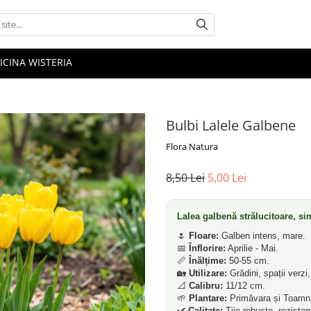
ICINA WISTERIA
Bulbi Lalele Galbene
Flora Natura
8,50 Lei
5,00 Lei
Lalea galbenă strălucitoare, si
🌷
Floare:
Galben intens, mare.
📅
Înflorire:
Aprilie - Mai.
📏
Înălțime:
50-55 cm.
🏡
Utilizare:
Grădini, spații verzi, 
📐
Calibru:
11/12 cm.
🌱
Plantare:
Primăvara și Toamn
✔️
Calitate:
Tije robuste, rezisten