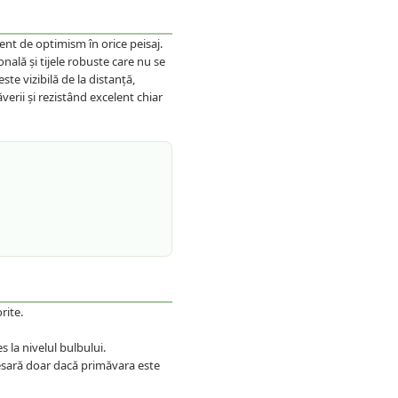
nt de optimism în orice peisaj.
nală și tijele robuste care nu se
te vizibilă de la distanță,
erii și rezistând excelent chiar
rite.
s la nivelul bulbului.
esară doar dacă primăvara este