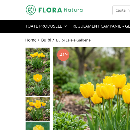
Toate Produsele
TOATE PRODUSELE
REGULAMENT CAMPANIE - GL
Pomi fructiferi
Mar
Home /
Bulbi /
Bulbi Lalele Galbene
Nuc
-41%
Par
Prun
Smochin
Visin
Conifere
Abies
Chiparos
Ienupar
Picea