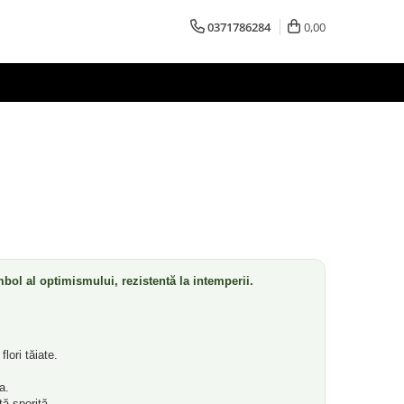
0371786284
0,00
mbol al optimismului, rezistentă la intemperii.
flori tăiate.
a.
ță sporită.