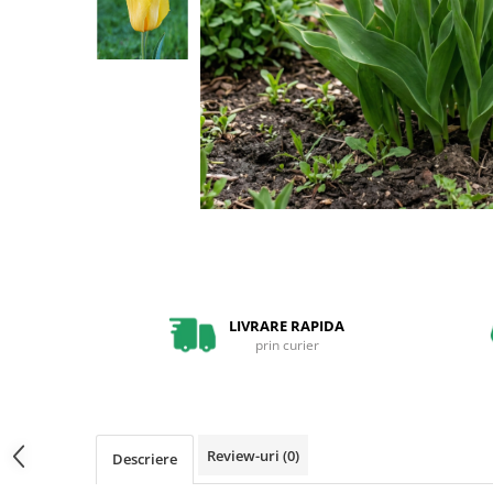
Pin
Tuia
Arbori Ornamentali
Arbusti
Catina
Coacaz
Mure
Zmeura
Arbusti cu flori
Bulbi
LIVRARE RAPIDA
Bulbi de Crini
prin curier
Bulbi de Lalele
Bulbi de Narcise
Magnolii
Review-uri
(0)
Descriere
Pachete Promotionale