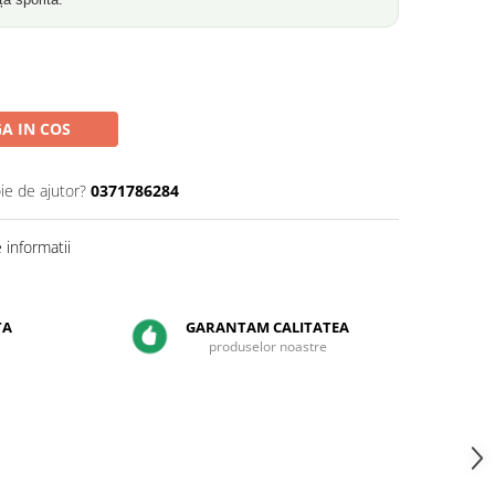
A IN COS
ie de ajutor?
0371786284
informatii
TA
GARANTAM CALITATEA
produselor noastre