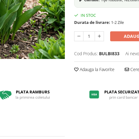
IN STOC
Durata de livrare:
1-2 Zile
ADAUG
Cod Produs:
BULBI833
Ai nevo
Adauga la Favorite
Cere 
PLATA RAMBURS
PLATA SECURIZA
la primirea coletului
prin card bancar