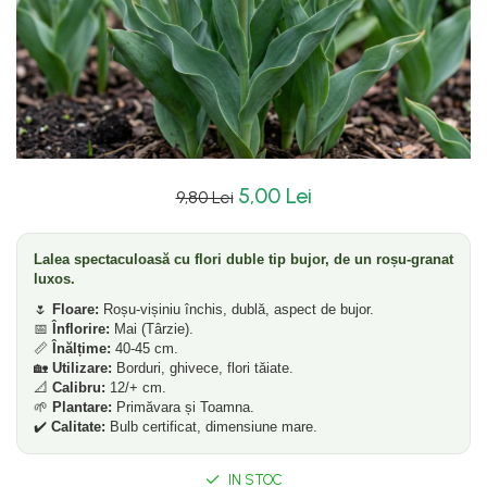
5,00 Lei
9,80 Lei
Lalea spectaculoasă cu flori duble tip bujor, de un roșu-granat
luxos.
🌷
Floare:
Roșu-vișiniu închis, dublă, aspect de bujor.
📅
Înflorire:
Mai (Târzie).
📏
Înălțime:
40-45 cm.
🏡
Utilizare:
Borduri, ghivece, flori tăiate.
📐
Calibru:
12/+ cm.
🌱
Plantare:
Primăvara și Toamna.
✔️
Calitate:
Bulb certificat, dimensiune mare.
IN STOC