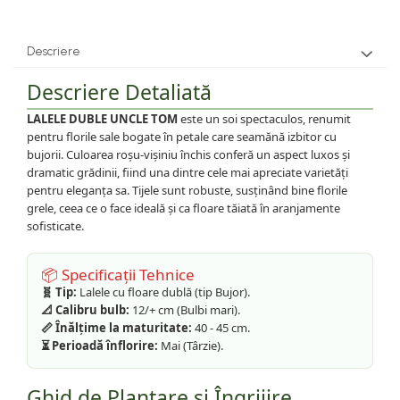
Descriere
Descriere Detaliată
LALELE DUBLE UNCLE TOM
este un soi spectaculos, renumit
pentru florile sale bogate în petale care seamănă izbitor cu
bujorii. Culoarea roșu-vișiniu închis conferă un aspect luxos și
dramatic grădinii, fiind una dintre cele mai apreciate varietăți
pentru eleganța sa. Tijele sunt robuste, susținând bine florile
grele, ceea ce o face ideală și ca floare tăiată în aranjamente
sofisticate.
📦 Specificații Tehnice
🧬 Tip:
Lalele cu floare dublă (tip Bujor).
📐 Calibru bulb:
12/+ cm (Bulbi mari).
📏 Înălțime la maturitate:
40 - 45 cm.
⏳ Perioadă înflorire:
Mai (Târzie).
Ghid de Plantare și Îngrijire