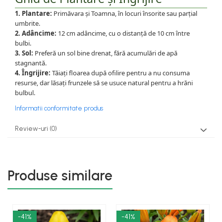
1. Plantare:
Primăvara și Toamna, în locuri însorite sau parțial
umbrite.
2. Adâncime:
12 cm adâncime, cu o distanță de 10 cm între
bulbi.
3. Sol:
Preferă un sol bine drenat, fără acumulări de apă
stagnantă.
4. Îngrijire:
Tăiați floarea după ofilire pentru a nu consuma
resurse, dar lăsați frunzele să se usuce natural pentru a hrăni
bulbul.
Informatii conformitate produs
Review-uri
(0)
Produse similare
-41%
-41%