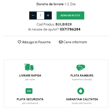
Durata de livrare:
1-2 Zile
ADAUGA IN COS
Cod Produs:
BULBI828
Ai nevoie de ajutor?
0371786284
Adauga la Favorite
Cere informatii
LIVRARE RAPIDA
PLATA RAMBURS
prin curier
la primirea coletului
PLATA SECURIZATA
GARANTAM CALITATEA
prin card bancar
produselor noastre