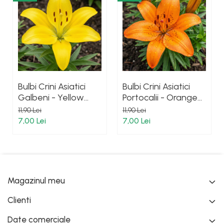
Bulbi Crini Asiatici
Bulbi Crini Asiatici
Galbeni - Yellow
Portocalii - Orange
Power (20/22)
Summer (20/22)
11,90 Lei
11,90 Lei
7,00 Lei
7,00 Lei
Magazinul meu
Clienti
Date comerciale