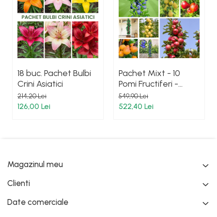
18 buc. Pachet Bulbi
Pachet Mixt - 10
Crini Asiatici
Pomi Fructiferi -
Columnari
214,20 Lei
549,90 Lei
126,00 Lei
522,40 Lei
Magazinul meu
Clienti
Date comerciale