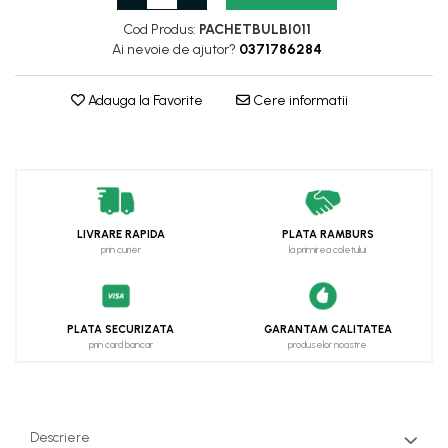
Cod Produs:
PACHETBULBI011
Ai nevoie de ajutor?
0371786284
Adauga la Favorite
Cere informatii
LIVRARE RAPIDA
PLATA RAMBURS
prin curier
la primirea coletului
PLATA SECURIZATA
GARANTAM CALITATEA
prin card bancar
produselor noastre
Descriere