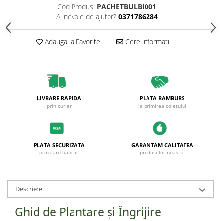
Plante foioase
Cod Produs:
PACHETBULBI001
Ai nevoie de ajutor?
0371786284
Plante ornamentale
Plante urcatoare
Adauga la Favorite
Cere informatii
Pomi columnari
Trandafiri
Trandafiri copac
Trandafiri pomisor plangator
Trandafiri tufa
LIVRARE RAPIDA
PLATA RAMBURS
prin curier
la primirea coletului
Trandafiri urcatori
Vita de vie
De masa
PLATA SECURIZATA
GARANTAM CALITATEA
prin card bancar
produselor noastre
Pentru vin
Descriere
Ghid de Plantare și Îngrijire