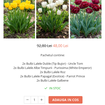
Pin
Tuia
Arbori Ornamentali
Arbusti
Catina
Coacaz
92,80 Lei
48,00 Lei
Mure
Zmeura
Pachetul contine:
Arbusti cu flori
2x Bulbi Lalele Duble (Tip Bujor) - Uncle Tom
Bulbi
2x Bulbi Lalele Albe Timpurii - Purissima (White Emperor)
2x Bulbi Lalele Roz
Bulbi de Crini
2x Bulbi Lalele Papagal (Exotice) - Parrot Prince
Bulbi de Lalele
2x Bulbi Lalele Galbene
Bulbi de Narcise
IN STOC
Magnolii
ADAUGA IN COS
Pachete Promotionale