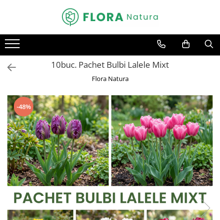
Toate Produsele
Pomi fructiferi
10buc. Pachet Bulbi Lalele Mixt
Mar
Flora Natura
Nuc
Par
-48%
Prun
Smochin
Visin
Conifere
Abies
Chiparos
Ienupar
Picea