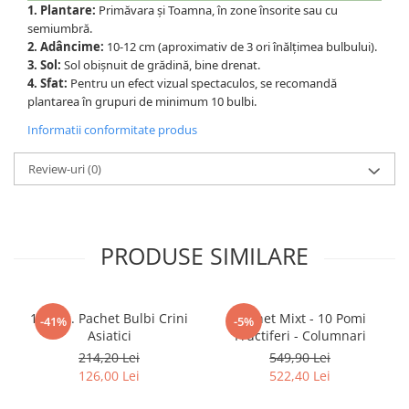
1. Plantare:
Primăvara și Toamna, în zone însorite sau cu
semiumbră.
2. Adâncime:
10-12 cm (aproximativ de 3 ori înălțimea bulbului).
3. Sol:
Sol obișnuit de grădină, bine drenat.
4. Sfat:
Pentru un efect vizual spectaculos, se recomandă
plantarea în grupuri de minimum 10 bulbi.
Informatii conformitate produs
Review-uri
(0)
PRODUSE SIMILARE
18 buc. Pachet Bulbi Crini
Pachet Mixt - 10 Pomi
-41%
-5%
Asiatici
Fructiferi - Columnari
214,20 Lei
549,90 Lei
126,00 Lei
522,40 Lei