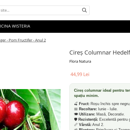
ICINA WISTERIA
er - Pom Fructifer - Anul 2
Cireș Columnar Hedelfi
Flora Natura
44,99 Lei
Cireș columnar ideal pentru ter
spațiu minim.
🍒
Fruct:
Roșu închis spre negru,
📅
Recoltare:
Iunie - Iulie.
🍽️
Utilizare:
Masă, Decorativ.
🛡️
Rezistență:
Excelentă pentru g
📏
Vârstă:
Anul 2.
🌱
Plantare:
Primăvara și Toamn