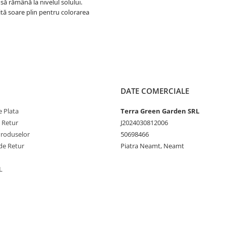
 să rămână la nivelul solului.
tă soare plin pentru colorarea
DATE COMERCIALE
 Plata
Terra Green Garden SRL
e Retur
J2024030812006
Produselor
50698466
de Retur
Piatra Neamt, Neamt
L