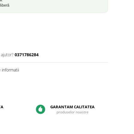
liberă
 ajutor?
0371786284
informatii
TA
GARANTAM CALITATEA
produselor noastre