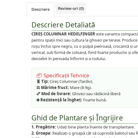
Plante foioase
Review-uri
(0)
Descriere
Plante ornamentale
Plante urcatoare
Descriere Detaliată
Pomi columnari
CIREȘ COLUMNAR HEDELFINGER
este varianta compactă 
Trandafiri
pentru spații mici sau cultura la ghiveci pe terase. Produce
Trandafiri copac
roșu închis spre negru, cu o pulpă pietroasă, crocantă și u
Trandafiri pomisor plangator
vertical, sub formă de coloană, fiind foarte productiv și of
deosebit în perioada înfloririi și a rodului.
Trandafiri tufa
Trandafiri urcatori
📦 Specificații Tehnice
Vita de vie
🧬 Tip:
Cireș Columnar (Tardiv).
⚖️ Mărime fruct:
Mare (8-9g).
De masa
📏 Mod de livrare:
Ghiveci sau rădăcină liberă
Pentru vin
❄️ Rezistență la îngheț:
Foarte bună.
Ghid de Plantare și Îngrijire
1. Pregătire:
Udați bine planta înainte de transplantare.
2. Groapa:
Realizați o groapă cât să cuprindă balotul sau f