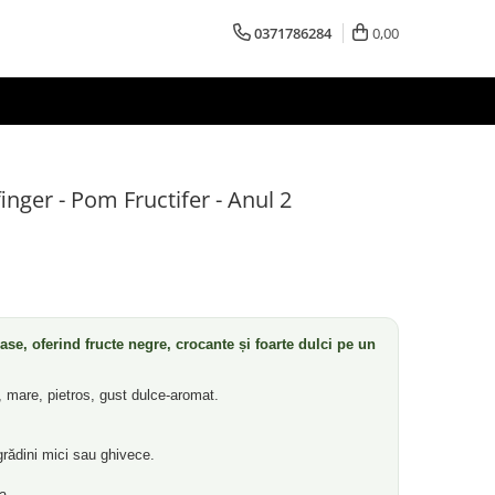
0371786284
0,00
nger - Pom Fructifer - Anul 2
ase, oferind fructe negre, crocante și foarte dulci pe un
 mare, pietros, gust dulce-aromat.
rădini mici sau ghivece.
a.