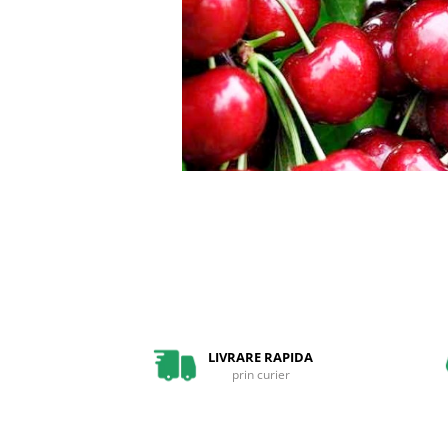
Pin
Tuia
Arbori Ornamentali
Arbusti
Catina
Coacaz
Mure
Zmeura
Arbusti cu flori
Bulbi
Bulbi de Crini
Bulbi de Lalele
LIVRARE RAPIDA
Bulbi de Narcise
prin curier
Magnolii
Pachete Promotionale