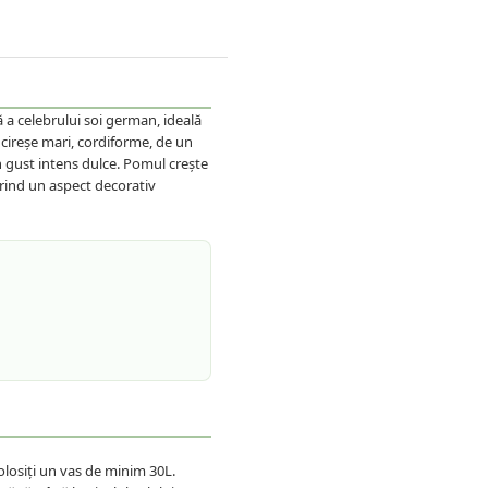
a celebrului soi german, ideală
 cireșe mari, cordiforme, de un
n gust intens dulce. Pomul crește
erind un aspect decorativ
olosiți un vas de minim 30L.