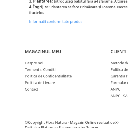
3. Plantarea:
Introduceți balotul fără a-l sfărâma. Altoirea
4. Îngrijire:
Plantarea se face Primăvara și Toamna. Necesi
fructelor.
Informatii conformitate produs
MAGAZINUL MEU
CLIENTI
Despre noi
Metode de
Termeni si Conditii
Politica d
Politica de Confidentialitate
Garantia 
Politica de Livrare
Formular 
Contact
ANPC
ANPC - SA
©Copyright Flora Natura - Magazin Online realizat de X-
Digital.ro
Platforma E-commerce by Gomag