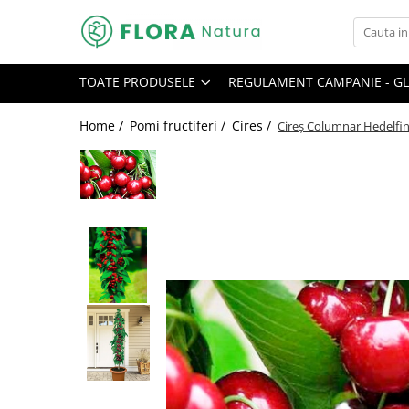
Toate Produsele
TOATE PRODUSELE
REGULAMENT CAMPANIE - GL
Pomi fructiferi
Mar
Home /
Pomi fructiferi /
Cires /
Cireș Columnar Hedelfing
Nuc
Par
Prun
Smochin
Visin
Conifere
Abies
Chiparos
Ienupar
Picea