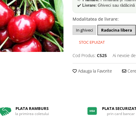
✔️
Livrare:
Ghiveci sau rădăcină 
Modalitatea de livrare
:
In ghiveci
Radacina libera
STOC EPUIZAT
Cod Produs:
C525
Ai nevoie de
Adauga la Favorite
Cere 
PLATA RAMBURS
PLATA SECURIZA
la primirea coletului
prin card bancar