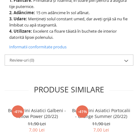
1. Plantare:
Primăvara și Toamna, în soare plin pentru a asigura
tije puternice.
2. Adâncime:
15 cm adâncime în sol afânat.
3. Udare:
Mențineți solul constant umed, dar aveți grijă să nu fie
îmbibat cu apă stagnantă.
4. Utilizare:
Excelent ca floare tăiată în buchete de interior
datorită lipsei polenului.
Informatii conformitate produs
Review-uri
(0)
PRODUSE SIMILARE
Bulbi Crini Asiatici Galbeni -
Bulbi Crini Asiatici Portocalii
-41%
-41%
Yellow Power (20/22)
- Orange Summer (20/22)
11,90 Lei
11,90 Lei
7,00 Lei
7,00 Lei