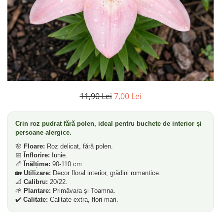
11,90 Lei
7,00 Lei
Crin roz pudrat fără polen, ideal pentru buchete de interior și
persoane alergice.
🌸
Floare:
Roz delicat, fără polen.
📅
Înflorire:
Iunie.
📏
Înălțime:
90-110 cm.
🏡
Utilizare:
Decor floral interior, grădini romantice.
📐
Calibru:
20/22.
🌱
Plantare:
Primăvara și Toamna.
✔️
Calitate:
Calitate extra, flori mari.