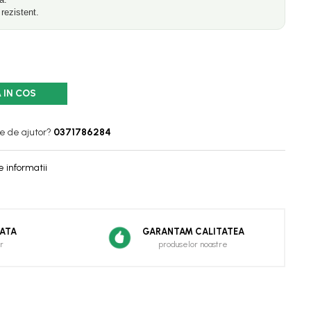
rezistent.
 IN COS
e de ajutor?
0371786284
 informatii
ZATA
GARANTAM CALITATEA
r
produselor noastre