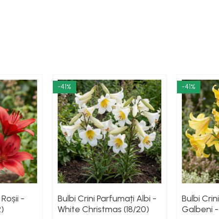
-41%
-41%
 Roșii -
Bulbi Crini Parfumați Albi -
Bulbi Cri
)
White Christmas (18/20)
Galbeni 