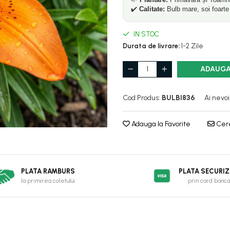
✔️
Calitate:
Bulb mare, soi foarte 
IN STOC
Durata de livrare:
1-2 Zile
ADAUGA
Cod Produs:
BULBI836
Ai nevoi
Adauga la Favorite
Cere
PLATA RAMBURS
PLATA SECURI
la primirea coletului
prin card banca