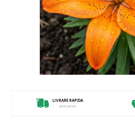
Picea
Pin
Tuia
Arbori Ornamentali
Arbusti
Catina
Coacaz
Mure
Zmeura
Arbusti cu flori
Bulbi
LIVRARE RAPIDA
Bulbi de Crini
prin curier
Bulbi de Lalele
Bulbi de Narcise
Magnolii