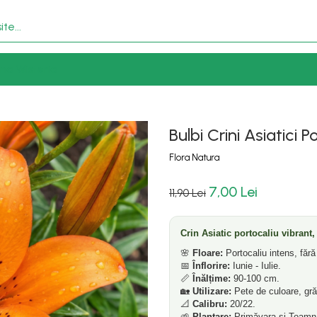
na Wisteria
Bulbi Crini Asiatici
Flora Natura
7,00 Lei
11,90 Lei
Crin Asiatic portocaliu vibrant,
🌸
Floare:
Portocaliu intens, fără
📅
Înflorire:
Iunie - Iulie.
📏
Înălțime:
90-100 cm.
🏡
Utilizare:
Pete de culoare, grăd
📐
Calibru:
20/22.
🌱
Plantare:
Primăvara și Toamn