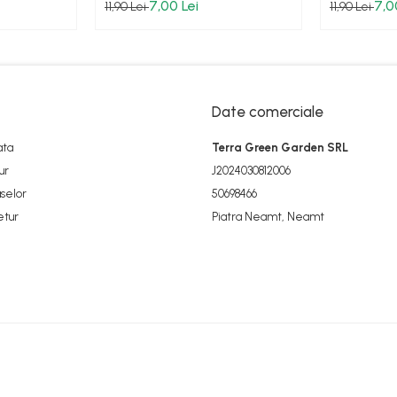
Splendor 
7,00 Lei
7,0
11,90 Lei
11,90 Lei
Date comerciale
ata
Terra Green Garden SRL
ur
J2024030812006
selor
50698466
etur
Piatra Neamt, Neamt