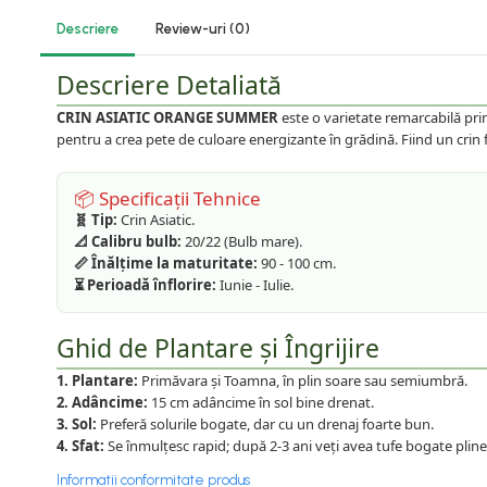
Pachete Promotionale
Descriere
Review-uri
(0)
Plante foioase
Descriere Detaliată
Plante ornamentale
Plante urcatoare
CRIN ASIATIC ORANGE SUMMER
este o varietate remarcabilă prin
Pomi columnari
pentru a crea pete de culoare energizante în grădină. Fiind un crin 
Trandafiri
Trandafiri copac
📦 Specificații Tehnice
🧬 Tip:
Crin Asiatic.
Trandafiri pomisor plangator
📐 Calibru bulb:
20/22 (Bulb mare).
📏 Înălțime la maturitate:
90 - 100 cm.
Trandafiri tufa
⏳ Perioadă înflorire:
Iunie - Iulie.
Trandafiri urcatori
Vita de vie
Ghid de Plantare și Îngrijire
De masa
1. Plantare:
Primăvara și Toamna, în plin soare sau semiumbră.
Pentru vin
2. Adâncime:
15 cm adâncime în sol bine drenat.
3. Sol:
Preferă solurile bogate, dar cu un drenaj foarte bun.
4. Sfat:
Se înmulțesc rapid; după 2-3 ani veți avea tufe bogate pline 
Informatii conformitate produs