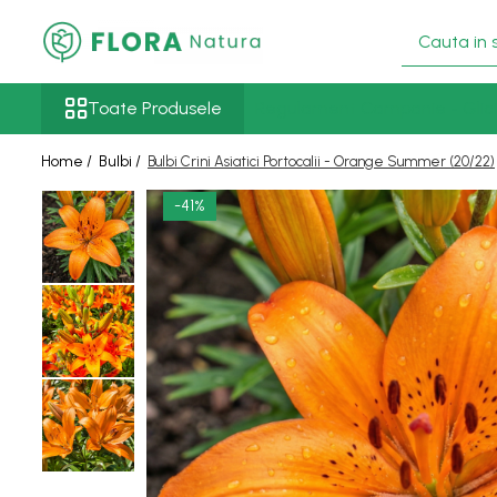
Toate Produsele
Toate Produsele
Regulament Campanie - Glici
Pomi fructiferi
Mar
Home /
Bulbi /
Bulbi Crini Asiatici Portocalii - Orange Summer (20/22)
Nuc
-41%
Par
Prun
Smochin
Visin
Conifere
Abies
Chiparos
Ienupar