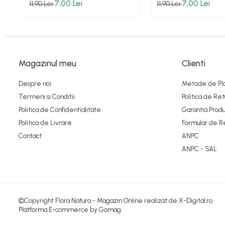
7,00 Lei
7,00 Lei
11,90 Lei
11,90 Lei
Magazinul meu
Clienti
Despre noi
Metode de Pl
Termeni si Conditii
Politica de Ret
Politica de Confidentialitate
Garantia Produ
Politica de Livrare
Formular de R
Contact
ANPC
ANPC - SAL
©Copyright Flora Natura - Magazin Online realizat de X-Digital.ro
Platforma E-commerce by Gomag