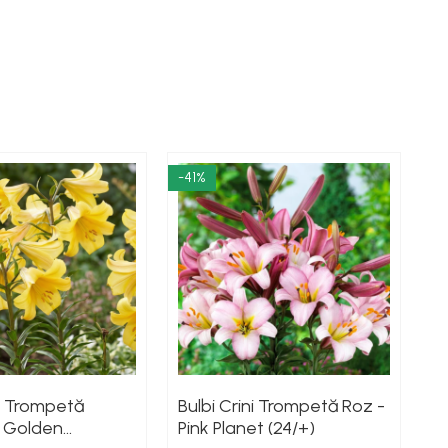
-41%
-4
ni Trompetă
Bulbi Crini Trompetă Roz -
Bu
- Golden
Pink Planet (24/+)
Wh