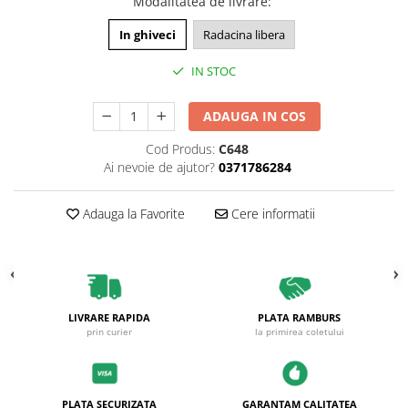
Modalitatea de livrare
:
In ghiveci
Radacina libera
IN STOC
ADAUGA IN COS
Cod Produs:
C648
Ai nevoie de ajutor?
0371786284
Adauga la Favorite
Cere informatii
LIVRARE RAPIDA
PLATA RAMBURS
prin curier
la primirea coletului
PLATA SECURIZATA
GARANTAM CALITATEA