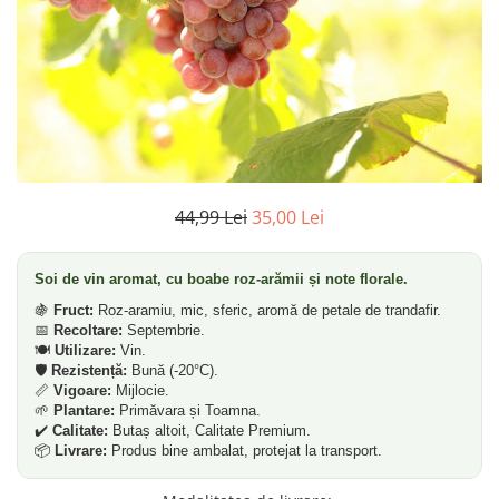
44,99 Lei
35,00 Lei
Soi de vin aromat, cu boabe roz-arămii și note florale.
🍇
Fruct:
Roz-aramiu, mic, sferic, aromă de petale de trandafir.
📅
Recoltare:
Septembrie.
🍽️
Utilizare:
Vin.
🛡️
Rezistență:
Bună (-20°C).
📏
Vigoare:
Mijlocie.
🌱
Plantare:
Primăvara și Toamna.
✔️
Calitate:
Butaș altoit, Calitate Premium.
📦
Livrare:
Produs bine ambalat, protejat la transport.