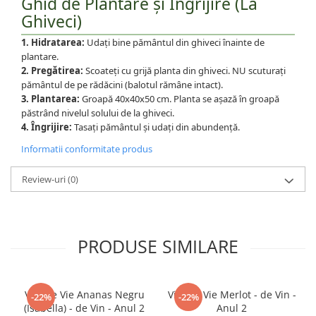
Ghid de Plantare și Îngrijire (La
Ghiveci)
1. Hidratarea:
Udați bine pământul din ghiveci înainte de
plantare.
2. Pregătirea:
Scoateți cu grijă planta din ghiveci. NU scuturați
pământul de pe rădăcini (balotul rămâne intact).
3. Plantarea:
Groapă 40x40x50 cm. Planta se așază în groapă
păstrând nivelul solului de la ghiveci.
4. Îngrijire:
Tasați pământul și udați din abundență.
Informatii conformitate produs
Review-uri
(0)
PRODUSE SIMILARE
Viță de Vie Ananas Negru
Viță de Vie Merlot - de Vin -
-22%
-22%
(Isabella) - de Vin - Anul 2
Anul 2