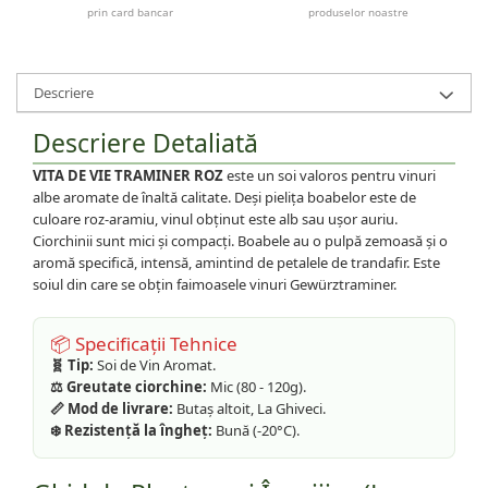
prin card bancar
produselor noastre
Descriere
Descriere Detaliată
VITA DE VIE TRAMINER ROZ
este un soi valoros pentru vinuri
albe aromate de înaltă calitate. Deși pielița boabelor este de
culoare roz-aramiu, vinul obținut este alb sau ușor auriu.
Ciorchinii sunt mici și compacți. Boabele au o pulpă zemoasă și o
aromă specifică, intensă, amintind de petalele de trandafir. Este
soiul din care se obțin faimoasele vinuri Gewürztraminer.
📦 Specificații Tehnice
🧬 Tip:
Soi de Vin Aromat.
⚖️ Greutate ciorchine:
Mic (80 - 120g).
📏 Mod de livrare:
Butaș altoit, La Ghiveci.
❄️ Rezistență la îngheț:
Bună (-20°C).