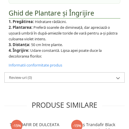
Ghid de Plantare și Îngrijire
1. Pregătirea:
Hidratare rădăcini.
2. Plantarea:
Preferă soarele de dimineață, dar apreciază o
ușoară umbră în după-amiezile toride de vară pentru a-și păstra
culoarea violet intens.
3. Distanța:
50 cm între plante.
4. Îngrijire:
Udare constantă. Lipsa apei poate duce la
decolorarea florilor.
Informatii conformitate produs
Review-uri
(0)
PRODUSE SIMILARE
TRANDAFIR DE DULCEATA
Butaș Trandafir Black
-15%
-15%