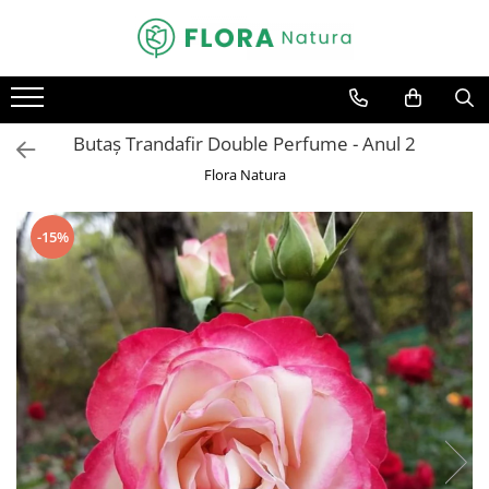
Toate Produsele
Pomi fructiferi
Butaș Trandafir Double Perfume - Anul 2
Mar
Flora Natura
Nuc
Par
-15%
Prun
Smochin
Visin
Conifere
Abies
Chiparos
Ienupar
Picea