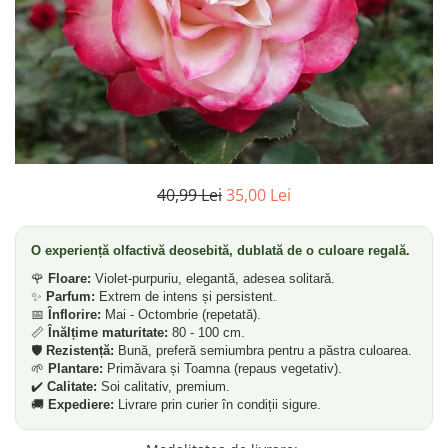
Pin
Tuia
Arbori Ornamentali
Arbusti
Catina
Coacaz
40,99 Lei
35,00 Lei
Mure
Zmeura
O experiență olfactivă deosebită, dublată de o culoare regală.
Arbusti cu flori
🌹
Floare:
Violet-purpuriu, elegantă, adesea solitară.
Bulbi
✨
Parfum:
Extrem de intens și persistent.
Bulbi de Crini
📅
Înflorire:
Mai - Octombrie (repetată).
📏
Înălțime maturitate:
80 - 100 cm.
Bulbi de Lalele
🛡️
Rezistență:
Bună, preferă semiumbra pentru a păstra culoarea.
🌱
Plantare:
Primăvara și Toamna (repaus vegetativ).
Bulbi de Narcise
✔️
Calitate:
Soi calitativ, premium.
Magnolii
🚚
Expediere:
Livrare prin curier în condiții sigure.
Pachete Promotionale