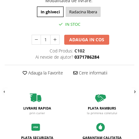
Modalitatea de livrare
:
Plante foioase
Plante ornamentale
In ghiveci
Radacina libera
Plante urcatoare
IN STOC
Pomi columnari
Trandafiri
ADAUGA IN COS
Trandafiri copac
Cod Produs:
C102
Trandafiri pomisor plangator
Ai nevoie de ajutor?
0371786284
Trandafiri tufa
Trandafiri urcatori
Adauga la Favorite
Cere informatii
Vita de vie
De masa
Pentru vin
LIVRARE RAPIDA
PLATA RAMBURS
prin curier
la primirea coletului
PLATA SECURIZATA
GARANTAM CALITATEA