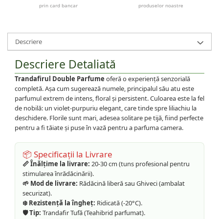
prin card bancar
produselor noastre
Descriere
Descriere Detaliată
Trandafirul Double Parfume
oferă o experiență senzorială
completă. Așa cum sugerează numele, principalul său atu este
parfumul extrem de intens, floral și persistent. Culoarea este la fel
de nobilă: un violet-purpuriu elegant, care tinde spre liliachiu la
deschidere. Florile sunt mari, adesea solitare pe tijă, fiind perfecte
pentru a fi tăiate și puse în vază pentru a parfuma camera.
📦 Specificații la Livrare
📏 Înălțime la livrare:
20-30 cm (tuns profesional pentru
stimularea înrădăcinării).
🌱 Mod de livrare:
Rădăcină liberă sau Ghiveci (ambalat
securizat).
❄️ Rezistență la îngheț:
Ridicată (-20°C).
🛡️ Tip:
Trandafir Tufă (Teahibrid parfumat).