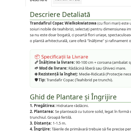
Plante foioase
Plante ornamentale
Descriere Detaliată
Plante urcatoare
Trandafirul Copac Wielkokwiatowa
(cu flori mari) este
Pomi columnari
soiuri nobile de teahibrizi, selectați pentru dimensiunea i
Trandafiri
sa nu este doar bogată, ci poartă flori uriașe, spectaculoase,
Trandafiri copac
o plantă arhitecturală, care oferă "înălțime" și rafinament o
Trandafiri pomisor plangator
📦 Specificații la Livrare
Trandafiri tufa
📏 Înălțime la livrare:
90-100 cm + coroana (ambalat sp
Trandafiri urcatori
🌱 Mod de livrare:
Rădăcină liberă sau Ghiveci mare.
❄️ Rezistență la îngheț:
Medie-Ridicată (Protecție nece
Vita de vie
🛡️ Tip:
Trandafir Copac (Teahibrid pe trunchi).
De masa
Pentru vin
Ghid de Plantare și Îngrijire
1. Pregătirea:
Hidratare rădăcini.
2. Plantarea:
Se plantează cu tutore solid, legat în formă
trunchiul. Groapă fertilă.
3. Distanța:
1-1.5 m.
4. Îngrijire:
Tăierile de primăvară trebuie să fie precise p