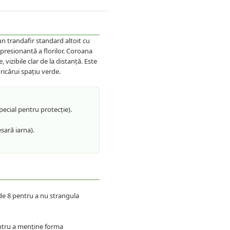
 un trandafir standard altoit cu
mpresionantă a florilor. Coroana
 vizibile clar de la distanță. Este
ricărui spațiu verde.
ecial pentru protecție).
sară iarna).
 de 8 pentru a nu strangula
entru a menține forma