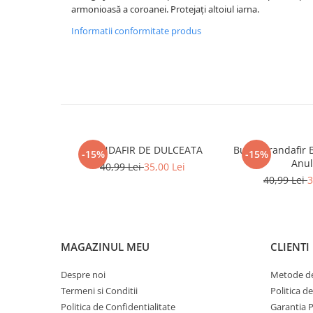
armonioasă a coroanei. Protejați altoiul iarna.
Informatii conformitate produs
TRANDAFIR DE DULCEATA
Butaș Trandafir 
-15%
-15%
Anul
40,99 Lei
35,00 Lei
40,99 Lei
3
MAGAZINUL MEU
CLIENTI
Despre noi
Metode de
Termeni si Conditii
Politica d
Politica de Confidentialitate
Garantia 