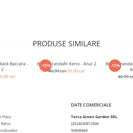
PRODUSE SIMILARE
Black Baccara -
Butaș Trandafir Kerio - Anul 2
Butaș Trandaf
-15%
-15%
 2
A
40,99 Lei
35,00 Lei
5,00 Lei
40,99 L
DATE COMERCIALE
 Plata
Terra Green Garden SRL
e Retur
J2024030812006
Produselor
50698466