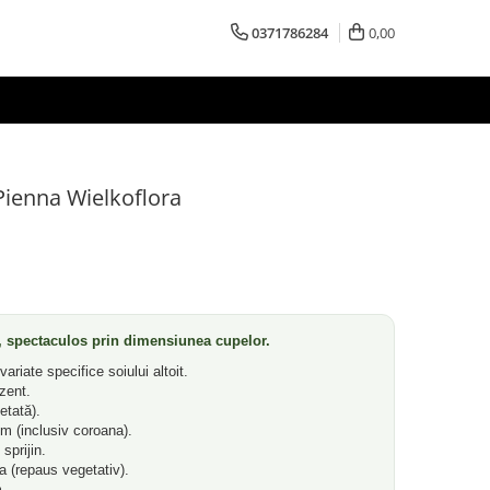
0371786284
0,00
Pienna Wielkoflora
i, spectaculos prin dimensiunea cupelor.
ariate specifice soiului altoit.
zent.
etată).
 m (inclusiv coroana).
sprijin.
 (repaus vegetativ).
m.