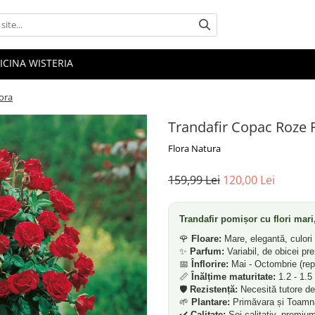
ICINA WISTERIA
ora
Trandafir Copac Roze 
Flora Natura
159,99 Lei
120,00 Lei
Trandafir pomișor cu flori mar
🌹
Floare:
Mare, elegantă, culori v
✨
Parfum:
Variabil, de obicei pre
📅
Înflorire:
Mai - Octombrie (rep
📏
Înălțime maturitate:
1.2 - 1.5
🛡️
Rezistență:
Necesită tutore de 
🌱
Plantare:
Primăvara și Toamna
✔️
Calitate:
Soi calitativ, premiu