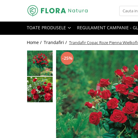
Toate Produsele
TOATE PRODUSELE
REGULAMENT CAMPANIE - GL
Pomi fructiferi
Mar
Home /
Trandafiri /
Trandafir Copac Roze Pienna Wielkofl
Nuc
-25%
Par
Prun
Smochin
Visin
Conifere
Abies
Chiparos
Ienupar
Picea