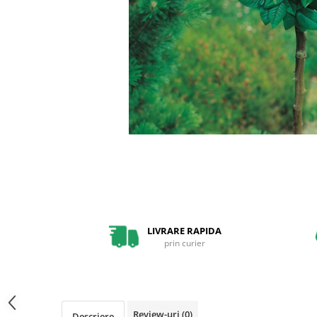
Pin
Tuia
Arbori Ornamentali
Arbusti
Catina
Coacaz
Mure
Zmeura
Arbusti cu flori
Bulbi
Bulbi de Crini
LIVRARE RAPIDA
Bulbi de Lalele
prin curier
Bulbi de Narcise
Magnolii
Pachete Promotionale
Review-uri
(0)
Descriere