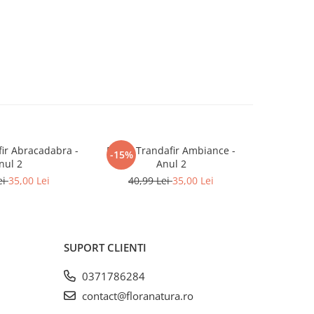
ir Abracadabra -
Butaș Trandafir Ambiance -
Butaș Trand
-15%
-15%
nul 2
Anul 2
40,9
ei
35,00 Lei
40,99 Lei
35,00 Lei
SUPORT CLIENTI
0371786284
contact@floranatura.ro