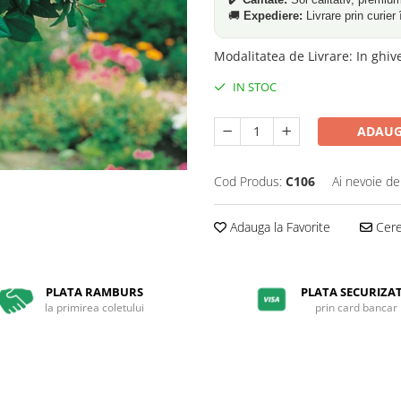
🚚
Expediere:
Livrare prin curier 
Modalitatea de Livrare
:
In ghiv
IN STOC
ADAUG
Cod Produs:
C106
Ai nevoie de
Adauga la Favorite
Cere 
PLATA RAMBURS
PLATA SECURIZA
la primirea coletului
prin card bancar