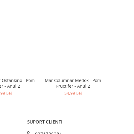
 Ostankino - Pom
Măr Columnar Medok - Pom
Măr Red Lo
er - Anul 2
Fructifer - Anul 2
Fruc
,99 Lei
54,99 Lei
SUPORT CLIENTI