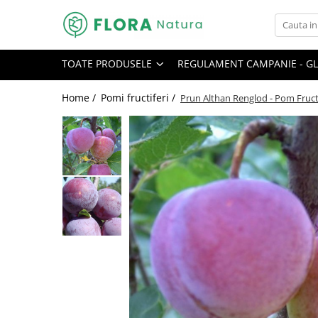
Toate Produsele
TOATE PRODUSELE
REGULAMENT CAMPANIE - GL
Pomi fructiferi
Mar
Home /
Pomi fructiferi /
Prun Althan Renglod - Pom Fructi
Nuc
Par
Prun
Smochin
Visin
Conifere
Abies
Chiparos
Ienupar
Picea