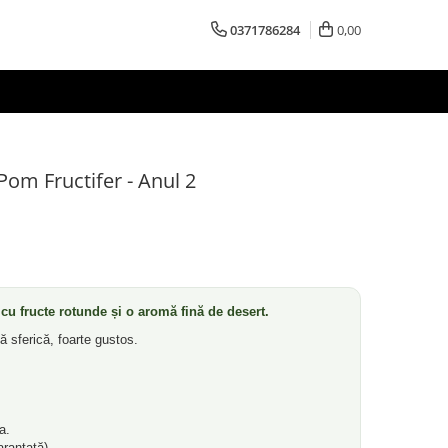
0371786284
0,00
Pom Fructifer - Anul 2
cu fructe rotunde și o aromă fină de desert.
 sferică, foarte gustos.
a.
arantată).