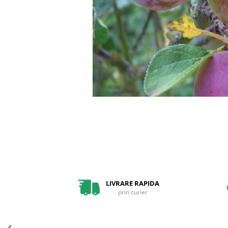
Pin
Tuia
Arbori Ornamentali
Arbusti
Catina
Coacaz
Mure
Zmeura
Arbusti cu flori
Bulbi
Bulbi de Crini
Bulbi de Lalele
LIVRARE RAPIDA
Bulbi de Narcise
prin curier
Magnolii
Pachete Promotionale