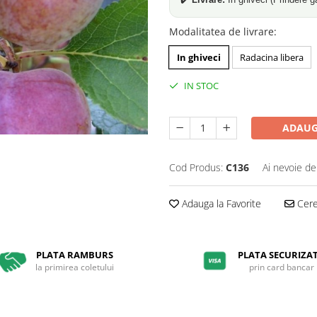
Modalitatea de livrare
:
In ghiveci
Radacina libera
IN STOC
ADAUG
Cod Produs:
C136
Ai nevoie de
Adauga la Favorite
Cere 
PLATA RAMBURS
PLATA SECURIZA
la primirea coletului
prin card bancar