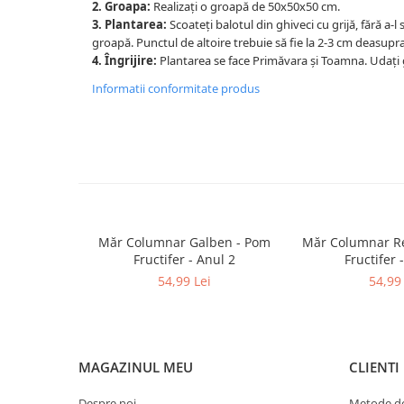
2. Groapa:
Realizați o groapă de 50x50x50 cm.
3. Plantarea:
Scoateți balotul din ghiveci cu grijă, fără a-l 
groapă. Punctul de altoire trebuie să fie la 2-3 cm deasupra
4. Îngrijire:
Plantarea se face Primăvara și Toamna. Udați
Informatii conformitate produs
Măr Columnar Galben - Pom
Măr Columnar Re
Fructifer - Anul 2
Fructifer 
54,99 Lei
54,99 
MAGAZINUL MEU
CLIENTI
Despre noi
Metode de