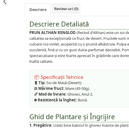
Plante foioase
Review-uri
(0)
Descriere
Plante ornamentale
Plante urcatoare
Descriere Detaliată
Pomi columnari
Trandafiri
PRUN ALTHAN RENGLOD
(Reclod d'Althan) este un soi d
calitatea sa excepțională ca fruct de desert. Fructele sunt ma
Trandafiri copac
culoare roz-violet, acoperită cu o pruină albăstruie. Pulpa 
Trandafiri pomisor plangator
suculentă, fină și cu un gust dulce-parfumat deosebit. Pom
spectaculoase și este foarte apreciat în grădinile care dor
Trandafiri tufa
înaltă calitate.
Trandafiri urcatori
Vita de vie
📦 Specificații Tehnice
🧬 Tip:
Soi de Masă (Desert).
De masa
⚖️ Mărime fruct:
Mare (45-50g).
Pentru vin
📏 Mod de livrare:
Ghiveci, Anul 2.
❄️ Rezistență la îngheț:
Bună.
Ghid de Plantare și Îngrijire
1. Pregătire:
Udați bine balotul în ghiveci înainte de plant