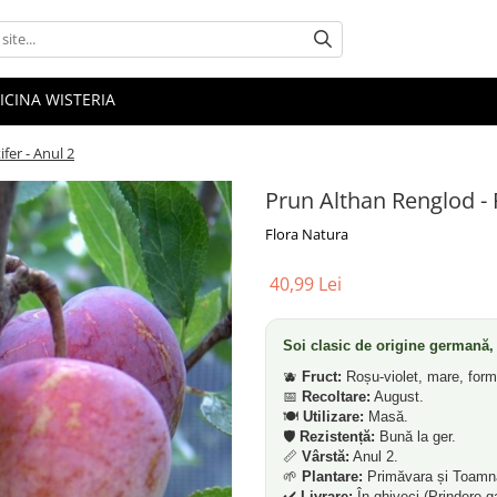
ICINA WISTERIA
fer - Anul 2
Prun Althan Renglod - 
Flora Natura
40,99 Lei
Soi clasic de origine germană, 
🫐
Fruct:
Roșu-violet, mare, formă
📅
Recoltare:
August.
🍽️
Utilizare:
Masă.
🛡️
Rezistență:
Bună la ger.
📏
Vârstă:
Anul 2.
🌱
Plantare:
Primăvara și Toamn
✔️
Livrare:
În ghiveci (Prindere g