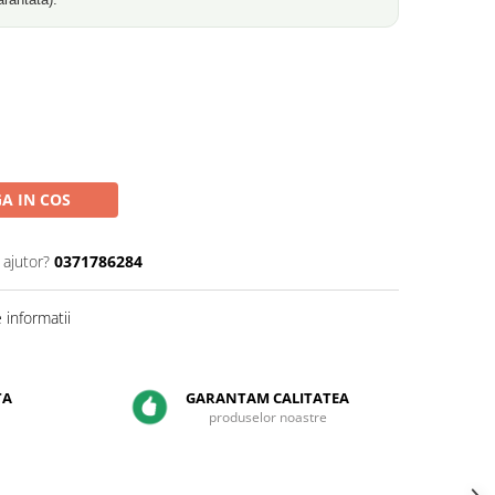
A IN COS
 ajutor?
0371786284
informatii
TA
GARANTAM CALITATEA
produselor noastre