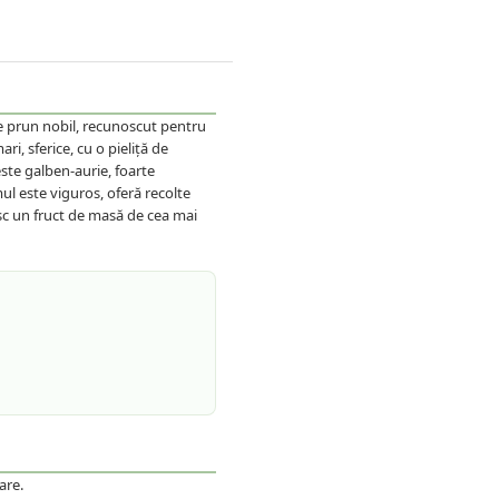
e prun nobil, recunoscut pentru
ri, sferice, cu o pieliță de
este galben-aurie, foarte
ul este viguros, oferă recolte
esc un fruct de masă de cea mai
are.