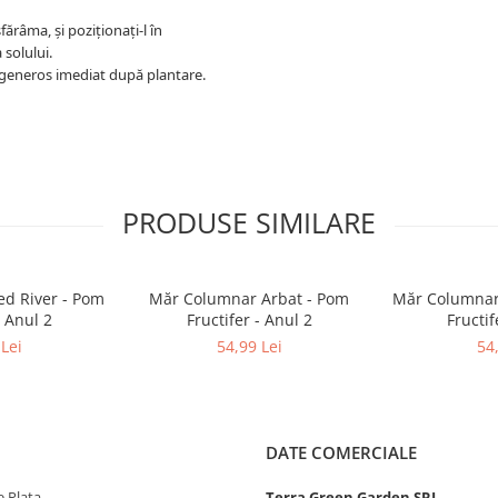
sfărâma, și poziționați-l în
 solului.
 generos imediat după plantare.
PRODUSE SIMILARE
d River - Pom
Măr Columnar Arbat - Pom
Măr Columnar
- Anul 2
Fructifer - Anul 2
Fructif
Lei
54,99 Lei
54
DATE COMERCIALE
 Plata
Terra Green Garden SRL