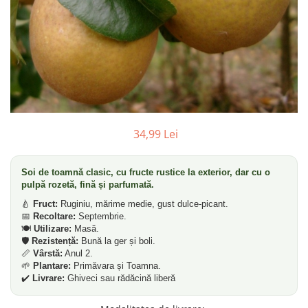
34,99 Lei
Soi de toamnă clasic, cu fructe rustice la exterior, dar cu o
pulpă rozetă, fină și parfumată.
🍐
Fruct:
Ruginiu, mărime medie, gust dulce-picant.
📅
Recoltare:
Septembrie.
🍽️
Utilizare:
Masă.
🛡️
Rezistență:
Bună la ger și boli.
📏
Vârstă:
Anul 2.
🌱
Plantare:
Primăvara și Toamna.
✔️
Livrare:
Ghiveci sau rădăcină liberă