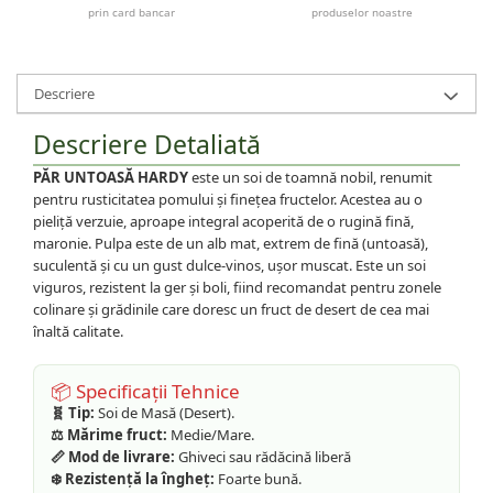
prin card bancar
produselor noastre
Descriere
Descriere Detaliată
PĂR UNTOASĂ HARDY
este un soi de toamnă nobil, renumit
pentru rusticitatea pomului și finețea fructelor. Acestea au o
pieliță verzuie, aproape integral acoperită de o rugină fină,
maronie. Pulpa este de un alb mat, extrem de fină (untoasă),
suculentă și cu un gust dulce-vinos, ușor muscat. Este un soi
viguros, rezistent la ger și boli, fiind recomandat pentru zonele
colinare și grădinile care doresc un fruct de desert de cea mai
înaltă calitate.
📦 Specificații Tehnice
🧬 Tip:
Soi de Masă (Desert).
⚖️ Mărime fruct:
Medie/Mare.
📏 Mod de livrare:
Ghiveci sau rădăcină liberă
❄️ Rezistență la îngheț:
Foarte bună.