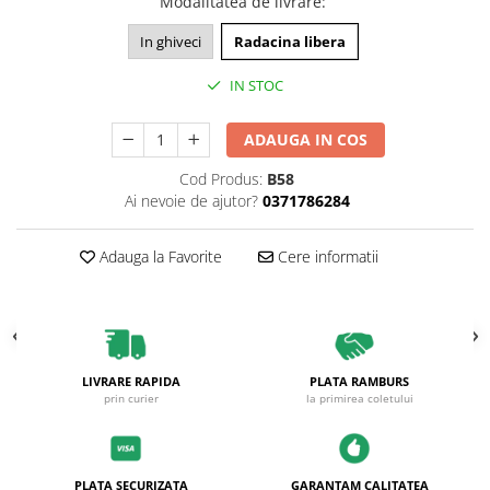
Modalitatea de livrare
:
In ghiveci
Radacina libera
IN STOC
ADAUGA IN COS
Cod Produs:
B58
Ai nevoie de ajutor?
0371786284
Adauga la Favorite
Cere informatii
LIVRARE RAPIDA
PLATA RAMBURS
prin curier
la primirea coletului
PLATA SECURIZATA
GARANTAM CALITATEA