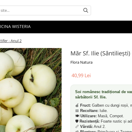
ICINA WISTERIA
tifer - Anul 2
Măr Sf. Ilie (Sântiliești
Flora Natura
40,99 Lei
Soi românesc tradițional de vară
sărbătorii Sf. Ilie.
🍎
Fruct:
Galben cu dungi roșii, 
📅
Recoltare:
Iulie.
🍽️
Utilizare:
Masă, Compot.
🛡️
Rezistență:
Foarte rustic și ad
📏
Vârstă:
Anul 2.
🌱
Plantare:
Primăvara și Toamn