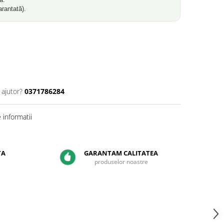
arantată).
 ajutor?
0371786284
informatii
TA
GARANTAM CALITATEA
produselor noastre