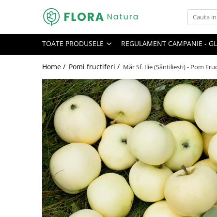
Toate Produsele
TOATE PRODUSELE
REGULAMENT CAMPANIE - GL
Pomi fructiferi
Mar
Home /
Pomi fructiferi /
Măr Sf. Ilie (Sântiliești) - Pom Fruc
Nuc
Par
Prun
Smochin
Visin
Conifere
Abies
Chiparos
Ienupar
Picea