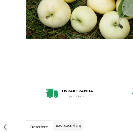
Pin
Tuia
Arbori Ornamentali
Arbusti
Catina
Coacaz
Mure
Zmeura
Arbusti cu flori
Bulbi
LIVRARE RAPIDA
Bulbi de Crini
prin curier
Bulbi de Lalele
Bulbi de Narcise
Magnolii
Review-uri
(0)
Descriere
Pachete Promotionale