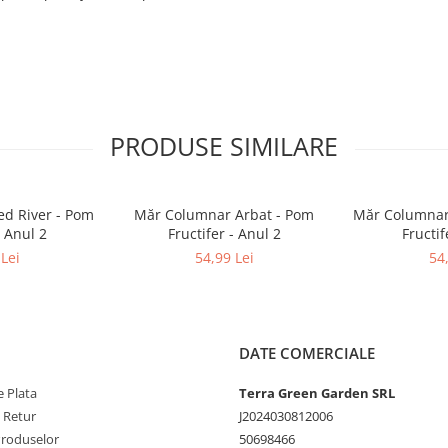
PRODUSE SIMILARE
d River - Pom
Măr Columnar Arbat - Pom
Măr Columnar
- Anul 2
Fructifer - Anul 2
Fructif
Lei
54,99 Lei
54
DATE COMERCIALE
 Plata
Terra Green Garden SRL
e Retur
J2024030812006
Produselor
50698466