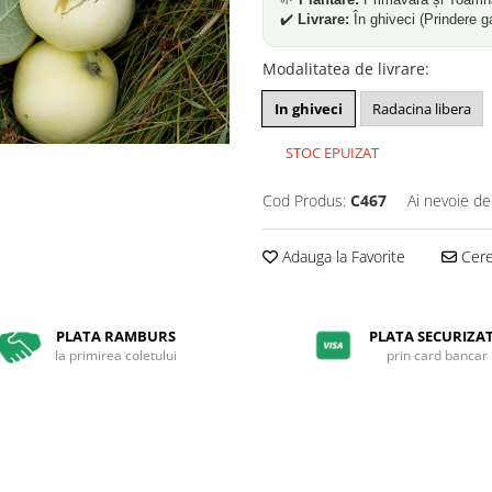
✔️
Livrare:
În ghiveci (Prindere g
Modalitatea de livrare
:
In ghiveci
Radacina libera
STOC EPUIZAT
Cod Produs:
C467
Ai nevoie de
Adauga la Favorite
Cere 
PLATA RAMBURS
PLATA SECURIZA
la primirea coletului
prin card bancar