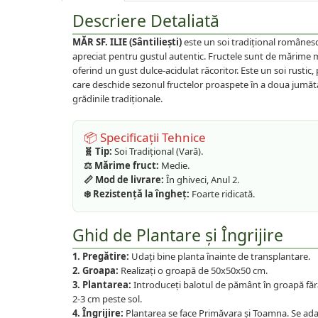
Plante foioase
Descriere Detaliată
Plante ornamentale
MĂR SF. ILIE (Sântiliești)
este un soi tradițional românesc 
Plante urcatoare
apreciat pentru gustul autentic. Fructele sunt de mărime m
Pomi columnari
oferind un gust dulce-acidulat răcoritor. Este un soi rustic, 
Trandafiri
care deschide sezonul fructelor proaspete în a doua jumătate 
Trandafiri copac
grădinile tradiționale.
Trandafiri pomisor plangator
📦 Specificații Tehnice
Trandafiri tufa
🧬 Tip:
Soi Tradițional (Vară).
Trandafiri urcatori
⚖️ Mărime fruct:
Medie.
📏 Mod de livrare:
În ghiveci, Anul 2.
Vita de vie
❄️ Rezistență la îngheț:
Foarte ridicată.
De masa
Pentru vin
Ghid de Plantare și Îngrijire
1. Pregătire:
Udați bine planta înainte de transplantare.
2. Groapa:
Realizați o groapă de 50x50x50 cm.
3. Plantarea:
Introduceți balotul de pământ în groapă fără 
2-3 cm peste sol.
4. Îngrijire:
Plantarea se face Primăvara și Toamna. Se ada