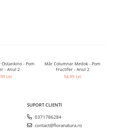
 Ostankino - Pom
Măr Columnar Medok - Pom
Măr Red Lo
er - Anul 2
Fructifer - Anul 2
Fruc
,99 Lei
54,99 Lei
SUPORT CLIENTI
0371786284
contact@floranatura.ro