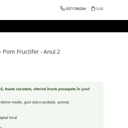
0371786284
0,00
) - Pom Fructifer - Anul 2
, foarte rezistent, oferind fructe proaspete în jurul
mărime medie, gust dulce-acidulat, aromat.
aptat local.
a.