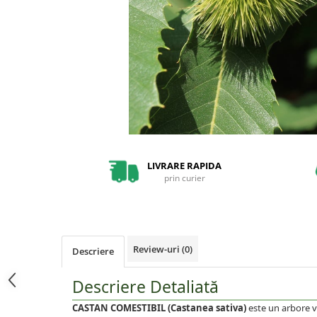
Pin
Tuia
Arbori Ornamentali
Arbusti
Catina
Coacaz
Mure
Zmeura
LIVRARE RAPIDA
prin curier
Arbusti cu flori
Bulbi
Bulbi de Crini
Bulbi de Lalele
Review-uri
(0)
Descriere
Bulbi de Narcise
Descriere Detaliată
Magnolii
Pachete Promotionale
CASTAN COMESTIBIL (Castanea sativa)
este un arbore v