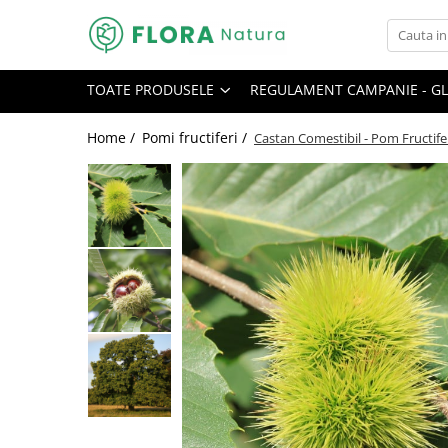
Toate Produsele
TOATE PRODUSELE
REGULAMENT CAMPANIE - GL
Pomi fructiferi
Mar
Home /
Pomi fructiferi /
Castan Comestibil - Pom Fructifer
Nuc
Par
Prun
Smochin
Visin
Conifere
Abies
Chiparos
Ienupar
Picea