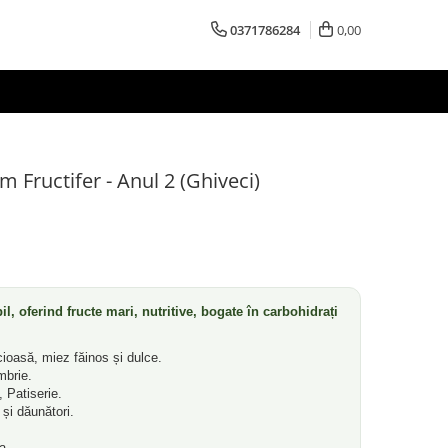
0371786284
0,00
 Fructifer - Anul 2 (Ghiveci)
l, oferind fructe mari, nutritive, bogate în carbohidrați
oasă, miez făinos și dulce.
mbrie.
 Patiserie.
și dăunători.
a.