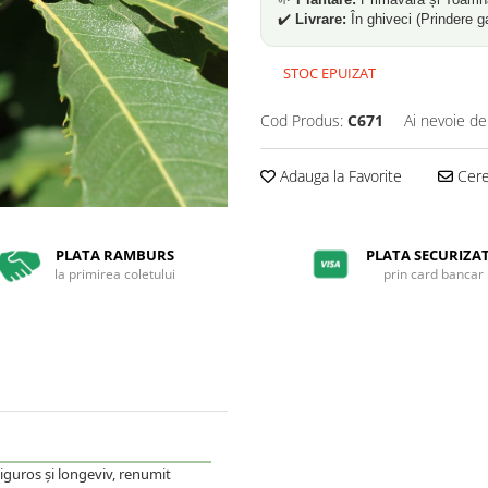
✔️
Livrare:
În ghiveci (Prindere g
STOC EPUIZAT
Cod Produs:
C671
Ai nevoie de
Adauga la Favorite
Cere 
PLATA RAMBURS
PLATA SECURIZA
la primirea coletului
prin card bancar
iguros și longeviv, renumit