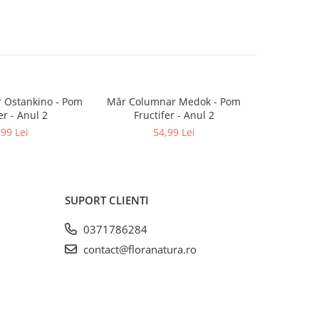
 Ostankino - Pom
Măr Columnar Medok - Pom
Măr Red Lo
er - Anul 2
Fructifer - Anul 2
Fruc
,99 Lei
54,99 Lei
SUPORT CLIENTI
0371786284
contact@floranatura.ro