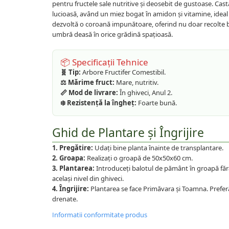
pentru fructele sale nutritive și deosebit de gustoase. Cas
Plante foioase
lucioasă, având un miez bogat în amidon și vitamine, ideal 
Plante ornamentale
dezvoltă o coroană impunătoare, oferind nu doar recolte bo
Plante urcatoare
umbră deasă în orice grădină spațioasă.
Pomi columnari
Trandafiri
📦 Specificații Tehnice
Trandafiri copac
🧬 Tip:
Arbore Fructifer Comestibil.
⚖️ Mărime fruct:
Mare, nutritiv.
Trandafiri pomisor plangator
📏 Mod de livrare:
În ghiveci, Anul 2.
Trandafiri tufa
❄️ Rezistență la îngheț:
Foarte bună.
Trandafiri urcatori
Ghid de Plantare și Îngrijire
Vita de vie
De masa
1. Pregătire:
Udați bine planta înainte de transplantare.
2. Groapa:
Realizați o groapă de 50x50x60 cm.
Pentru vin
3. Plantarea:
Introduceți balotul de pământ în groapă fără
același nivel din ghiveci.
4. Îngrijire:
Plantarea se face Primăvara și Toamna. Preferă l
drenate.
Informatii conformitate produs