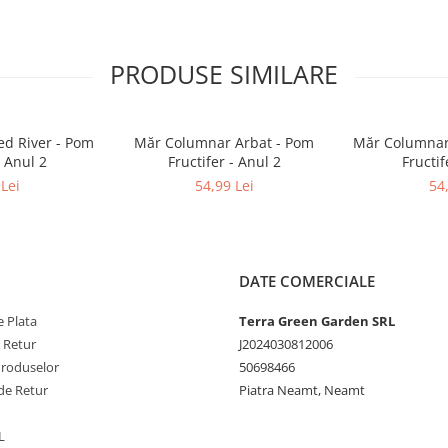
PRODUSE SIMILARE
d River - Pom
Măr Columnar Arbat - Pom
Măr Columnar
- Anul 2
Fructifer - Anul 2
Fructif
Lei
54,99 Lei
54
DATE COMERCIALE
 Plata
Terra Green Garden SRL
e Retur
J2024030812006
Produselor
50698466
de Retur
Piatra Neamt, Neamt
L