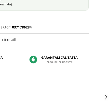
arantată).
 ajutor?
0371786284
informatii
TA
GARANTAM CALITATEA
produselor noastre