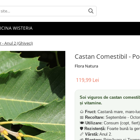
ICINA WISTERIA
 - Anul 2 (Ghiveci)
Castan Comestibil - Pom
Flora Natura
119,99 Lei
Soi viguros de castan comestibi
și vitamine.
🌰
Fruct:
Castană mare, maro-luci
📅
Recoltare:
Septembrie - Octo
🍽️
Utilizare:
Consum (copt, fiert),
🛡️
Rezistență:
Foarte bună la ger 
📏
Vârstă:
Anul 2.
🌱
Plantare:
Primăvara și Toamn