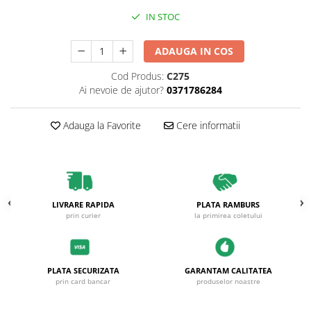
IN STOC
ADAUGA IN COS
Cod Produs:
C275
Ai nevoie de ajutor?
0371786284
Adauga la Favorite
Cere informatii
LIVRARE RAPIDA
PLATA RAMBURS
prin curier
la primirea coletului
PLATA SECURIZATA
GARANTAM CALITATEA
prin card bancar
produselor noastre