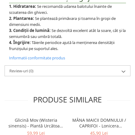
1. Hidratarea:
Se recomandă udarea balotului înainte de
scoaterea din ghiveci.
2. Plantarea:
Se plantează primăvara și toamna în gropi de
dimensiuni medii.
3. Condiții de lumină:
Se dezvoltă excelent atât la soare, cât și la
semiumbră sau umbră totală.
4. Îngrijire:
Tăierile periodice ajută la menținerea densității
frunzișului pe suportul ales.
Informatii conformitate produs
Review-uri
(0)
PRODUSE SIMILARE
Glicină Mov (Wisteria
MÂNA MAICII DOMNULUI /
sinensis) - Plantă Urcătoare
CAPRIFOI - Lonicera
- la Ghiveci
japonica Graham Thomas
59,99 Lei
45,90 Lei