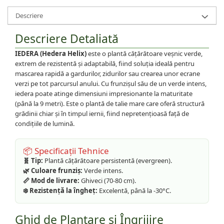
Descriere
Descriere Detaliată
IEDERA (Hedera Helix)
este o plantă cățărătoare veșnic verde,
extrem de rezistentă și adaptabilă, fiind soluția ideală pentru
mascarea rapidă a gardurilor, zidurilor sau crearea unor ecrane
verzi pe tot parcursul anului. Cu frunzișul său de un verde intens,
iedera poate atinge dimensiuni impresionante la maturitate
(până la 9 metri). Este o plantă de talie mare care oferă structură
grădinii chiar și în timpul iernii, fiind nepretențioasă față de
condițiile de lumină.
📦 Specificații Tehnice
🧬 Tip:
Plantă cățărătoare persistentă (evergreen).
🌿 Culoare frunziș:
Verde intens.
📏 Mod de livrare:
Ghiveci (70-80 cm).
❄️ Rezistență la îngheț:
Excelentă, până la -30°C.
Ghid de Plantare și Îngrijire