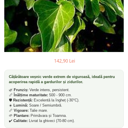
142,90 Lei
Cățărătoare veșnic verde extrem de viguroasă, ideală pentru
acoperirea rapidă a gardurilor și zidurilor.
🌿
Frunziș:
Verde intens, persistent.
📏
Înălțime maturitate:
500 - 900 cm.
🛡️
Rezistență:
Excelentă la îngheț (-30°C).
☀️
Lumină:
Soare / Semiumbră.
📏
Vigoare:
Talie mare.
🌱
Plantare:
Primăvara și Toamna.
✔️
Calitate:
Livrat la ghiveci (70-80 cm).