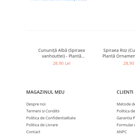
Cununiță Albă (Spiraea
Spiraea Roz (Cu
vanhouttei) - Plantă
Plantă Ornament
Ornamentală - Ghiveci
28,90 Lei
28,90 
MAGAZINUL MEU
CLIENTI
Despre noi
Metode de
Termeni si Conditii
Politica d
Politica de Confidentialitate
Garantia 
Politica de Livrare
Formular 
Contact
ANPC