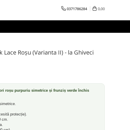
0371786284
0,00
 Lace Roșu (Varianta II) - la Ghiveci
ori roșu purpuriu simetrice și frunziș verde închis
simetrice.
esită protecție).
0 cm.
a.
90 cm).