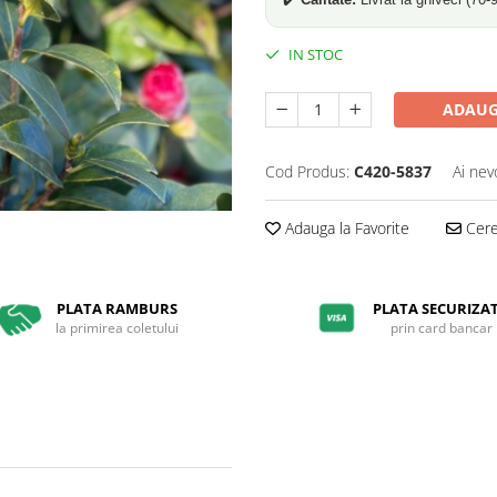
IN STOC
ADAUG
Cod Produs:
C420-5837
Ai nev
Adauga la Favorite
Cere 
PLATA RAMBURS
PLATA SECURIZA
la primirea coletului
prin card bancar