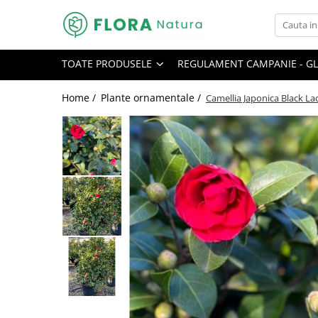
Toate Produsele
TOATE PRODUSELE
REGULAMENT CAMPANIE - GL
Pomi fructiferi
Mar
Home /
Plante ornamentale /
Camellia Japonica Black Lace
Nuc
Par
Prun
Smochin
Visin
Conifere
Abies
Chiparos
Ienupar
Picea