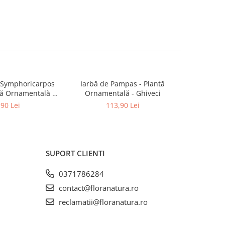
(Symphoricarpos
Iarbă de Pampas - Plantă
Photinia
-20%
tă Ornamentală -
Ornamentală - Ghiveci
Robin N
iveci
,90 Lei
113,90 Lei
339,9
SUPORT CLIENTI
0371786284
contact@floranatura.ro
reclamatii@floranatura.ro