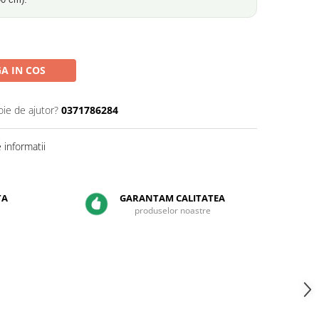
A IN COS
oie de ajutor?
0371786284
informatii
TA
GARANTAM CALITATEA
produselor noastre