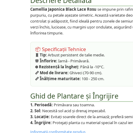
Descriere Detaliată
Plante foioase
Camellia Japonica Black Lace Rosu
se impune prin rafin
Plante ornamentale
purpuriu, cu petale așezate simetric. Această varietate de
Plante urcatoare
controlat și adăpostit, fiind ideală pentru zonele de semiu
Pomi columnari
verzi închis, lucioase, cu margini ușor ondulate, asigurân
înflorirea timpurie.
Trandafiri
Trandafiri copac
📦 Specificații Tehnice
Trandafiri pomisor plangator
🧬 Tip:
Arbust persistent de talie medie.
Trandafiri tufa
🌸 Înflorire:
Iarnă - Primăvară.
❄️ Rezistență la îngheț:
Până la -10°C.
Trandafiri urcatori
📏 Mod de livrare:
Ghiveci (70-90 cm).
Vita de vie
📏 Înălțime maturitate:
100 - 250 cm.
De masa
Ghid de Plantare și Îngrijire
Pentru vin
1. Perioadă:
Primăvara sau toamna.
2. Sol:
Necesită sol acid și drenaj impecabil.
3. Locație:
Evitați soarele direct de la amiază; preferă se
4. Îngrijire:
Protejați planta cu material special în cazul ier
Informatii conformitate produs