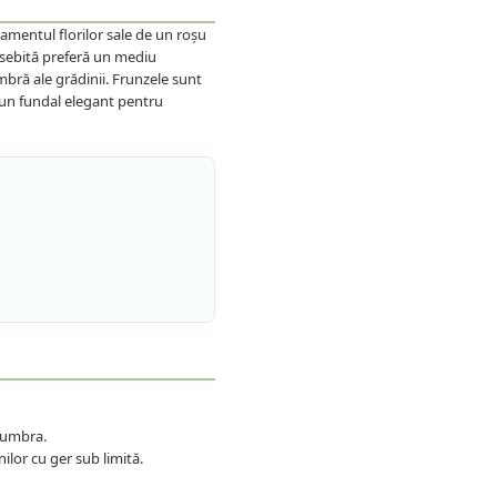
amentul florilor sale de un roșu
osebită preferă un mediu
mbră ale grădinii. Frunzele sunt
d un fundal elegant pentru
miumbra.
nilor cu ger sub limită.