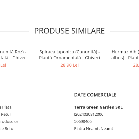
PRODUSE SIMILARE
nuniță Roz) -
Spiraea Japonica (Cununiță) -
Hurmuz Alb 
ală - Ghiveci
Plantă Ornamentală - Ghiveci
albus) - Plan
Gh
Lei
28,90 Lei
28
DATE COMERCIALE
 Plata
Terra Green Garden SRL
e Retur
J2024030812006
Produselor
50698466
de Retur
Piatra Neamt, Neamt