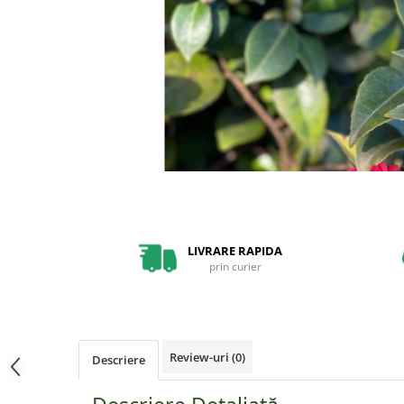
Pin
Tuia
Arbori Ornamentali
Arbusti
Catina
Coacaz
Mure
Zmeura
Arbusti cu flori
LIVRARE RAPIDA
Bulbi
prin curier
Bulbi de Crini
Bulbi de Lalele
Bulbi de Narcise
Review-uri
(0)
Descriere
Magnolii
Pachete Promotionale