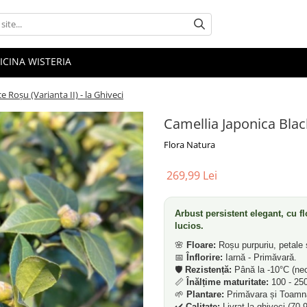
ICINA WISTERIA
 Roșu (Varianta II) - la Ghiveci
Camellia Japonica Black
Flora Natura
269,99 Lei
Arbust persistent elegant, cu fl
lucios.
🌸
Floare:
Roșu purpuriu, petale 
📅
Înflorire:
Iarnă - Primăvară.
🛡️
Rezistență:
Până la -10°C (nec
📏
Înălțime maturitate:
100 - 25
🌱
Plantare:
Primăvara și Toamn
✔️
Calitate:
Livrat la ghiveci (70-