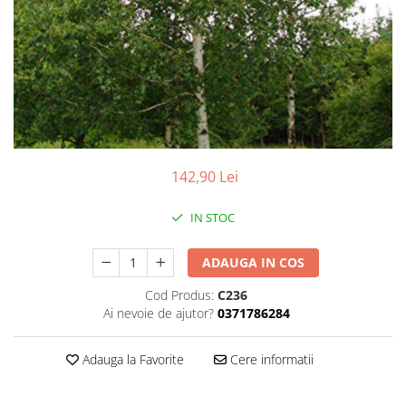
142,90 Lei
IN STOC
ADAUGA IN COS
Cod Produs:
C236
Ai nevoie de ajutor?
0371786284
Adauga la Favorite
Cere informatii