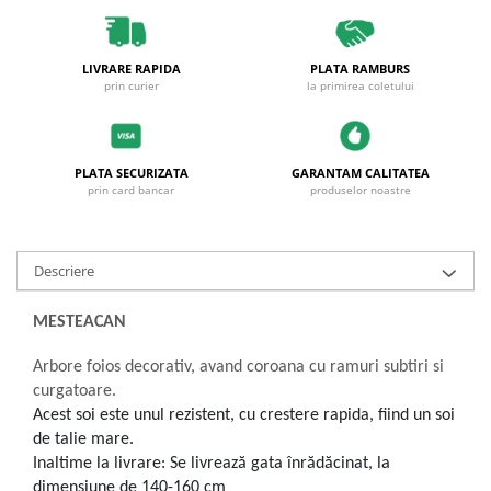
LIVRARE RAPIDA
PLATA RAMBURS
prin curier
la primirea coletului
PLATA SECURIZATA
GARANTAM CALITATEA
prin card bancar
produselor noastre
Descriere
MESTEACAN
Arbore foios decorativ, avand coroana cu ramuri subtiri si
curgatoare.
Acest soi este unul rezistent, cu crestere rapida, fiind un soi
de talie mare.
Inaltime la livrare: Se livrează gata înrădăcinat, la
dimensiune de 140-160 cm