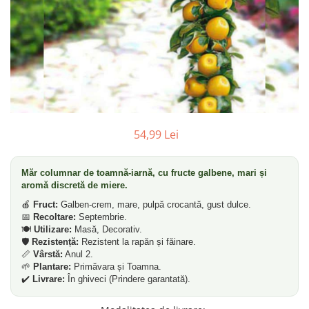
Pin
Tuia
Arbori Ornamentali
Arbusti
Catina
Coacaz
54,99 Lei
Mure
Zmeura
Măr columnar de toamnă-iarnă, cu fructe galbene, mari și
Arbusti cu flori
aromă discretă de miere.
Bulbi
🍎
Fruct:
Galben-crem, mare, pulpă crocantă, gust dulce.
Bulbi de Crini
📅
Recoltare:
Septembrie.
🍽️
Utilizare:
Masă, Decorativ.
Bulbi de Lalele
🛡️
Rezistență:
Rezistent la rapăn și făinare.
📏
Vârstă:
Anul 2.
Bulbi de Narcise
🌱
Plantare:
Primăvara și Toamna.
Magnolii
✔️
Livrare:
În ghiveci (Prindere garantată).
Pachete Promotionale