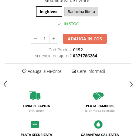
Modalitatea de livrare
:
Plante foioase
Plante ornamentale
In ghiveci
Radacina libera
Plante urcatoare
IN STOC
Pomi columnari
Trandafiri
ADAUGA IN COS
Trandafiri copac
Cod Produs:
C152
Trandafiri pomisor plangator
Ai nevoie de ajutor?
0371786284
Trandafiri tufa
Trandafiri urcatori
Adauga la Favorite
Cere informatii
Vita de vie
De masa
Pentru vin
LIVRARE RAPIDA
PLATA RAMBURS
prin curier
la primirea coletului
PLATA SECURIZATA
GARANTAM CALITATEA