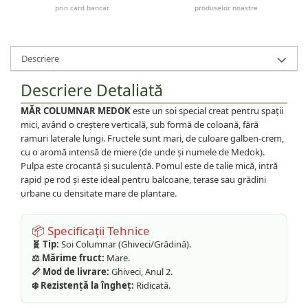
prin card bancar
produselor noastre
Descriere
Descriere Detaliată
MĂR COLUMNAR MEDOK
este un soi special creat pentru spații
mici, având o creștere verticală, sub formă de coloană, fără
ramuri laterale lungi. Fructele sunt mari, de culoare galben-crem,
cu o aromă intensă de miere (de unde și numele de Medok).
Pulpa este crocantă și suculentă. Pomul este de talie mică, intră
rapid pe rod și este ideal pentru balcoane, terase sau grădini
urbane cu densitate mare de plantare.
📦 Specificații Tehnice
🧬 Tip:
Soi Columnar (Ghiveci/Grădină).
⚖️ Mărime fruct:
Mare.
📏 Mod de livrare:
Ghiveci, Anul 2.
❄️ Rezistență la îngheț:
Ridicată.