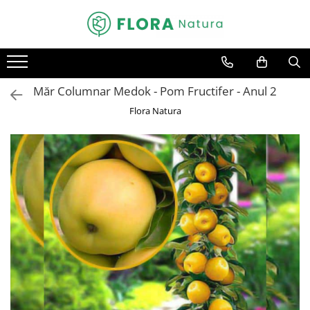
Toate Produsele
Pomi fructiferi
Măr Columnar Medok - Pom Fructifer - Anul 2
Mar
Flora Natura
Nuc
Par
Prun
Smochin
Visin
Conifere
Abies
Chiparos
Ienupar
Picea