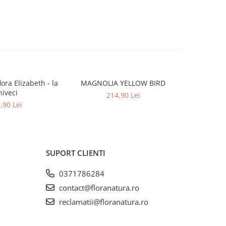
lora Elizabeth - la
MAGNOLIA YELLOW BIRD
Magnoli
iveci
214,90 Lei
,90 Lei
SUPORT CLIENTI
0371786284
contact@floranatura.ro
reclamatii@floranatura.ro