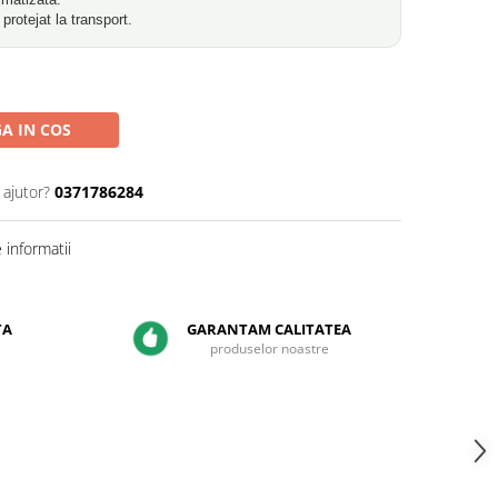
rotejat la transport.
A IN COS
 ajutor?
0371786284
informatii
TA
GARANTAM CALITATEA
produselor noastre