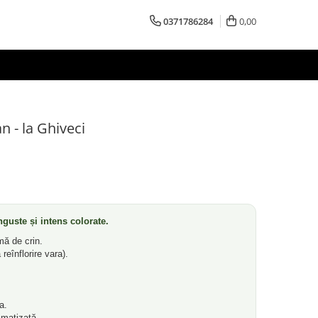
0371786284
0,00
n - la Ghiveci
înguste și intens colorate.
mă de crin.
 reînflorire vara).
a.
imatizată.