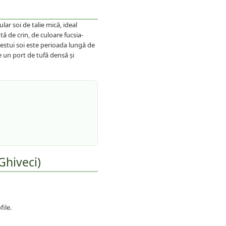
ar soi de talie mică, ideal
tă de crin, de culoare fucsia-
acestui soi este perioada lungă de
Are un port de tufă densă și
Ghiveci)
file.