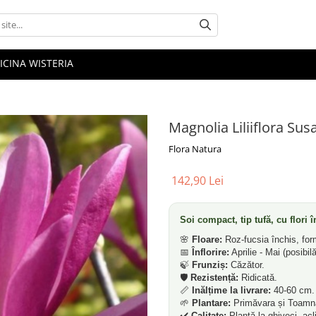
ICINA WISTERIA
Magnolia Liliiflora Susa
Flora Natura
142,90 Lei
Soi compact, tip tufă, cu flori 
🌸
Floare:
Roz-fucsia închis, for
📅
Înflorire:
Aprilie - Mai (posibilă
🍃
Frunziș:
Căzător.
🛡️
Rezistență:
Ridicată.
📏
Inălțime la livrare:
40-60 cm.
🌱
Plantare:
Primăvara și Toamn
✔️
Calitate:
Plantă la ghiveci, acl