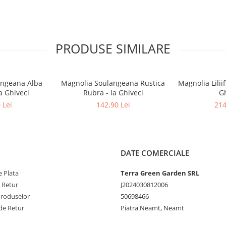
PRODUSE SIMILARE
angeana Alba
Magnolia Soulangeana Rustica
Magnolia Liliif
a Ghiveci
Rubra - la Ghiveci
Gh
 Lei
142,90 Lei
214
DATE COMERCIALE
 Plata
Terra Green Garden SRL
e Retur
J2024030812006
Produselor
50698466
de Retur
Piatra Neamt, Neamt