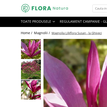
Toate Produsele
TOATE PRODUSELE
REGULAMENT CAMPANIE - GL
Pomi fructiferi
Mar
Home /
Magnolii /
Magnolia Liliiflora Susan - la Ghiveci
Nuc
Par
Prun
Smochin
Visin
Conifere
Abies
Chiparos
Ienupar
Picea