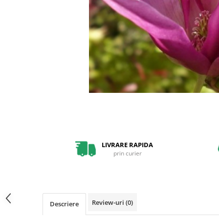
Pin
Tuia
Arbori Ornamentali
Arbusti
Catina
Coacaz
Mure
Zmeura
Arbusti cu flori
Bulbi
LIVRARE RAPIDA
Bulbi de Crini
prin curier
Bulbi de Lalele
Bulbi de Narcise
Magnolii
Review-uri
(0)
Descriere
Pachete Promotionale