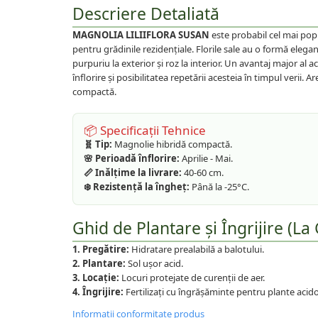
Plante foioase
Descriere Detaliată
Plante ornamentale
MAGNOLIA LILIIFLORA SUSAN
este probabil cel mai popul
Plante urcatoare
pentru grădinile rezidențiale. Florile sale au o formă elegan
Pomi columnari
purpuriu la exterior și roz la interior. Un avantaj major al 
înflorire și posibilitatea repetării acesteia în timpul verii. 
Trandafiri
compactă.
Trandafiri copac
Trandafiri pomisor plangator
📦 Specificații Tehnice
Trandafiri tufa
🧬 Tip:
Magnolie hibridă compactă.
🌸 Perioadă înflorire:
Aprilie - Mai.
Trandafiri urcatori
📏 Inălțime la livrare:
40-60 cm.
Vita de vie
❄️ Rezistență la îngheț:
Până la -25°C.
De masa
Ghid de Plantare și Îngrijire (La 
Pentru vin
1. Pregătire:
Hidratare prealabilă a balotului.
2. Plantare:
Sol ușor acid.
3. Locație:
Locuri protejate de curenții de aer.
4. Îngrijire:
Fertilizați cu îngrășăminte pentru plante acido
Informatii conformitate produs