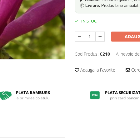
📦
Livrare:
Produs bine ambalat, p
IN STOC
ADAUG
Cod Produs:
C210
Ai nevoie de
Adauga la Favorite
Cere 
PLATA RAMBURS
PLATA SECURIZA
la primirea coletului
prin card bancar