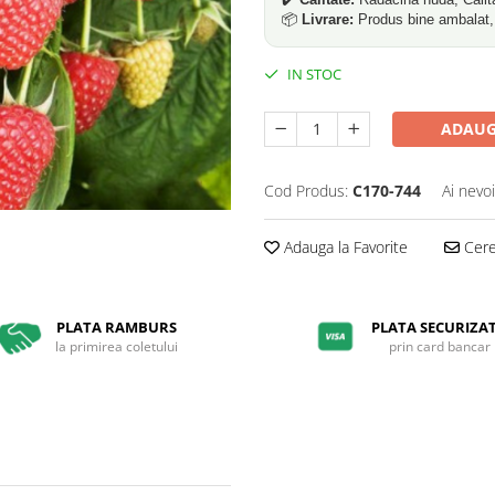
📦
Livrare:
Produs bine ambalat, p
IN STOC
ADAUG
Cod Produs:
C170-744
Ai nevo
Adauga la Favorite
Cere 
PLATA RAMBURS
PLATA SECURIZA
la primirea coletului
prin card bancar