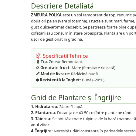
Plante foioase
Descriere Detaliată
Plante ornamentale
ZMEURA POLKA
este un soi remontant de top, renumit pe
Plante urcatoare
două ori pe an (vara și toamna). Fructele sunt mari, ferme, 
Pomi columnari
gust dulce-aromat deosebit. Se păstrează foarte bine după 
cofetării sau consum în stare proaspătă. Planta are un port
Trandafiri
ușor de gestionat în grădină.
Trandafiri copac
Trandafiri pomisor plangator
📦 Specificații Tehnice
Trandafiri tufa
🧬 Tip:
Zmeur Remontant.
⚖️ Greutate fruct:
Mare (fermitate ridicată).
Trandafiri urcatori
📏 Mod de livrare:
Rădăcină nudă.
Vita de vie
❄️ Rezistență la îngheț:
Bună (-20°C).
De masa
Ghid de Plantare și Îngrijire
Pentru vin
1. Hidratarea:
24 ore în apă.
2. Plantarea:
Distanța de 40-50 cm între plante pe rând.
3. Tăierea:
Se pot tăia toate tulpinile de la bază toamna t
anul viitor.
4. Îngrijire:
Necesită udări constante în perioadele seceto