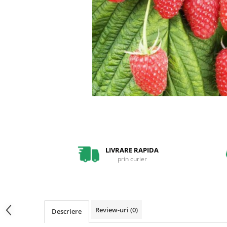
Pin
Tuia
Arbori Ornamentali
Arbusti
Catina
Coacaz
Mure
Zmeura
Arbusti cu flori
Bulbi
LIVRARE RAPIDA
Bulbi de Crini
prin curier
Bulbi de Lalele
Bulbi de Narcise
Magnolii
Review-uri
(0)
Descriere
Pachete Promotionale