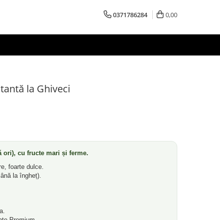
0371786284
0,00
antă la Ghiveci
ori), cu fructe mari și ferme.
e, foarte dulce.
ână la îngheț).
a.
ate Premium.