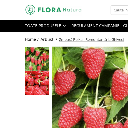
Toate Produsele
TOATE PRODUSELE
REGULAMENT CAMPANIE - GL
Pomi fructiferi
Mar
Home /
Arbusti /
Zmeură Polka - Remontantă la Ghiveci
Nuc
Par
Prun
Smochin
Visin
Conifere
Abies
Chiparos
Ienupar
Picea