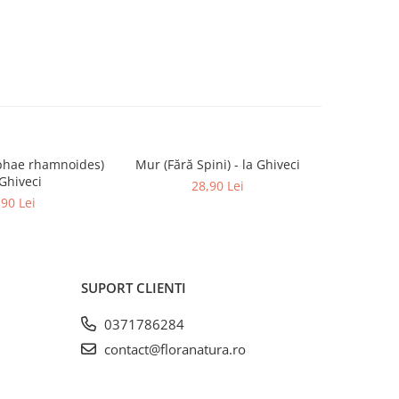
phae rhamnoides)
Mur (Fără Spini) - la Ghiveci
Zmeură P
 Ghiveci
28,90 Lei
,90 Lei
SUPORT CLIENTI
0371786284
contact@floranatura.ro