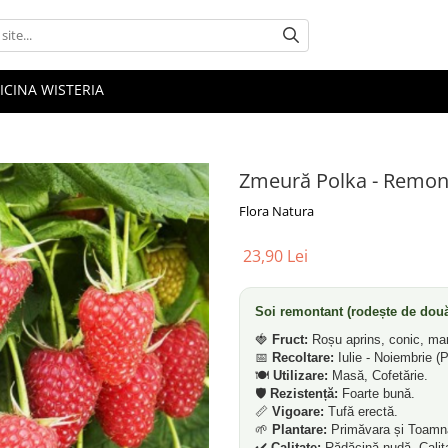
ICINA WISTERIA
Zmeură Polka - Remont
Flora Natura
23,90 Lei
Soi remontant (rodește de două 
🍓
Fruct:
Roșu aprins, conic, mar
📅
Recoltare:
Iulie - Noiembrie (P
🍽️
Utilizare:
Masă, Cofetărie.
🛡️
Rezistență:
Foarte bună.
📏
Vigoare:
Tufă erectă.
🌱
Plantare:
Primăvara și Toamn
✔️
Calitate:
Rădăcină nudă, Calit