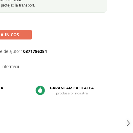
rotejat la transport.
A IN COS
ie de ajutor?
0371786284
informatii
TA
GARANTAM CALITATEA
produselor noastre