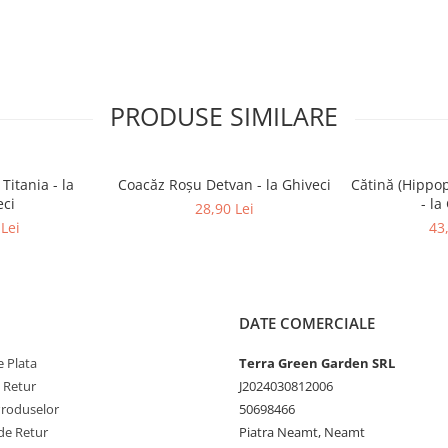
PRODUSE SIMILARE
Titania - la
Coacăz Roșu Detvan - la Ghiveci
Cătină (Hippo
eci
- la
28,90 Lei
Lei
43
DATE COMERCIALE
 Plata
Terra Green Garden SRL
e Retur
J2024030812006
Produselor
50698466
de Retur
Piatra Neamt, Neamt