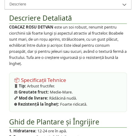
Descriere
Descriere Detaliată
COACAZ ROSU DETVAN
este un soi robust, renumit pentru
ciorchinii săi foarte lungi și aspectul atractiv al fructelor. Boabele
sunt mari, de un roșu aprins, strălucitoare, cu un gust plăcut,
echilibrat între dulce și acrișor. Este ideal pentru consum
proaspăt, dar și pentru jeleuri sau sucuri, având o textură fermă a
fructului. Tufa are o creștere viguroasă și o rezistență bună la
îngheț.
📦 Specificații Tehnice
🧬 Tip:
Arbust fructifer.
⚖️ Greutate fruct:
Medie-Mare.
📏 Mod de livrare:
Rădăcină nudă.
❄️ Rezistență la îngheț:
Foarte ridicată.
Ghid de Plantare și Îngrijire
1. Hidratarea:
12-24 ore în apă.