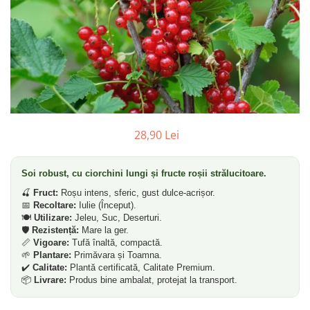
28,90 Lei
Soi robust, cu ciorchini lungi și fructe roșii strălucitoare.
🍒
Fruct:
Roșu intens, sferic, gust dulce-acrișor.
📅
Recoltare:
Iulie (Început).
🍽️
Utilizare:
Jeleu, Suc, Deserturi.
🛡️
Rezistență:
Mare la ger.
📏
Vigoare:
Tufă înaltă, compactă.
🌱
Plantare:
Primăvara și Toamna.
✔️
Calitate:
Plantă certificată, Calitate Premium.
📦
Livrare:
Produs bine ambalat, protejat la transport.