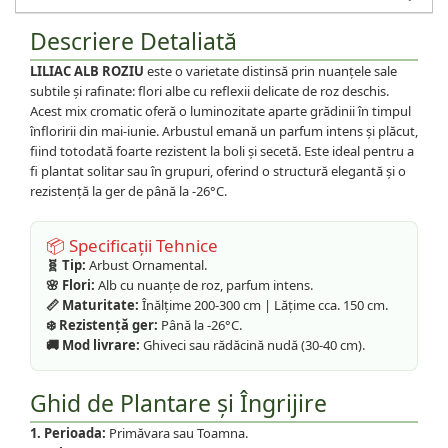
Descriere Detaliată
LILIAC ALB ROZIU
este o varietate distinsă prin nuanțele sale
subtile și rafinate: flori albe cu reflexii delicate de roz deschis.
Acest mix cromatic oferă o luminozitate aparte grădinii în timpul
înfloririi din mai-iunie. Arbustul emană un parfum intens și plăcut,
fiind totodată foarte rezistent la boli și secetă. Este ideal pentru a
fi plantat solitar sau în grupuri, oferind o structură elegantă și o
rezistență la ger de până la -26°C.
📦 Specificații Tehnice
🧬 Tip:
Arbust Ornamental.
🌸 Flori:
Alb cu nuanțe de roz, parfum intens.
📏 Maturitate:
Înălțime 200-300 cm | Lățime cca. 150 cm.
❄️ Rezistență ger:
Până la -26°C.
🚚 Mod livrare:
Ghiveci sau rădăcină nudă (30-40 cm).
Ghid de Plantare și Îngrijire
1. Perioada:
Primăvara sau Toamna.