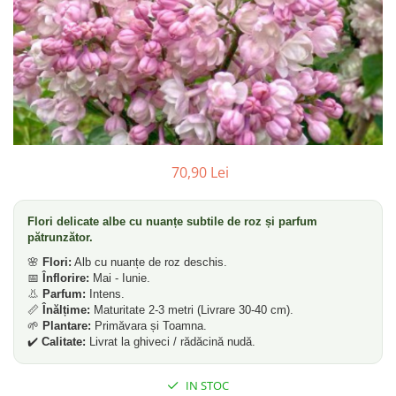
70,90 Lei
Flori delicate albe cu nuanțe subtile de roz și parfum
pătrunzător.
🌸
Flori:
Alb cu nuanțe de roz deschis.
📅
Înflorire:
Mai - Iunie.
👃
Parfum:
Intens.
📏
Înălțime:
Maturitate 2-3 metri (Livrare 30-40 cm).
🌱
Plantare:
Primăvara și Toamna.
✔️
Calitate:
Livrat la ghiveci / rădăcină nudă.
IN STOC